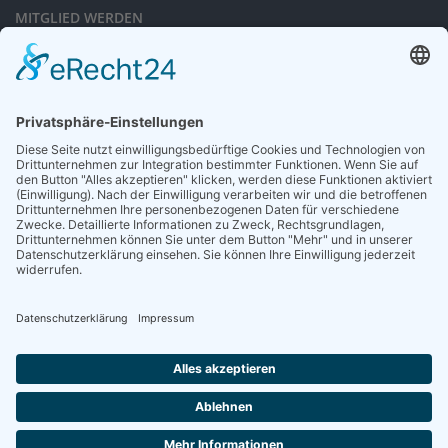
MITGLIED WERDEN
Sieben gute Gründe
für Ihre Mitgliedschaft
in der DGG entdecken.
Antrag stellen
NEWSLETTER
Neuigkeiten rund um die Geriatrie und die DGG – regelmäßig in Ihrem
Postfach.
News abonnieren
ZGG
Die Zeitschrift für Gerontologie und Geriatrie informiert über Neues aus
unserem Fach.
Online lesen