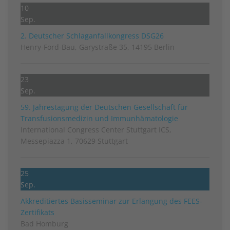
10
Sep.
2. Deutscher Schlag­anfall­kongress DSG26
Henry-Ford-Bau, Garystraße 35, 14195 Berlin
23
Sep.
59. Jahrestagung der Deutschen Gesellschaft für
Transfusionsmedizin und Immunhämatologie
International Congress Center Stuttgart ICS,
Messepiazza 1, 70629 Stuttgart
25
Sep.
Akkreditiertes Basisseminar zur Erlangung des FEES-
Zertifikats
Bad Homburg