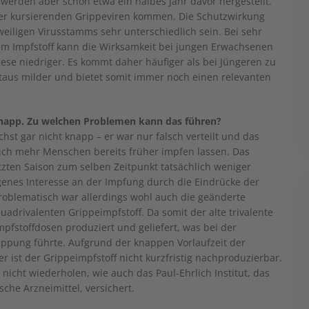
erden aber schon etwa ein halbes Jahr davor hergestellt.
der kursierenden Grippeviren kommen. Die Schutzwirkung
weiligen Virusstamms sehr unterschiedlich sein. Bei sehr
em Impfstoff kann die Wirksamkeit bei jungen Erwachsenen
diese niedriger. Es kommt daher häufiger als bei Jüngeren zu
itaus milder und bietet somit immer noch einen relevanten
knapp. Zu welchen Problemen kann das führen?
hst gar nicht knapp – er war nur falsch verteilt und das
ich mehr Menschen bereits früher impfen lassen. Das
tzten Saison zum selben Zeitpunkt tatsächlich weniger
egenes Interesse an der Impfung durch die Eindrücke der
 Problematisch war allerdings wohl auch die geänderte
drivalenten Grippeimpfstoff. Da somit der alte trivalente
pfstoffdosen produziert und geliefert, was bei der
ppung führte. Aufgrund der knappen Vorlaufzeit der
 ist der Grippeimpfstoff nicht kurzfristig nachproduzierbar.
 nicht wiederholen, wie auch das Paul-Ehrlich Institut, das
che Arzneimittel, versichert.