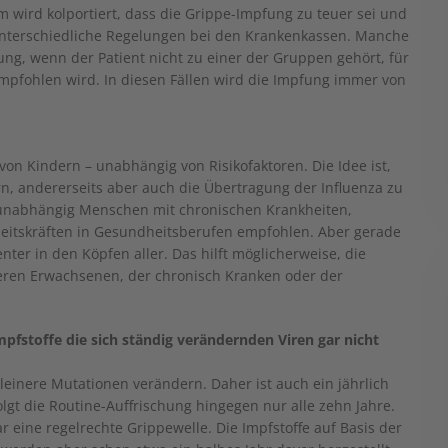
 wird kolportiert, dass die Grippe-Impfung zu teuer sei und
 unterschiedliche Regelungen bei den Krankenkassen. Manche
g, wenn der Patient nicht zu einer der Gruppen gehört, für
mpfohlen wird. In diesen Fällen wird die Impfung immer von
von Kindern – unabhängig von Risikofaktoren. Die Idee ist,
rn, andererseits aber auch die Übertragung der Influenza zu
rsunabhängig Menschen mit chronischen Krankheiten,
itskräften in Gesundheitsberufen empfohlen. Aber gerade
ter in den Köpfen aller. Das hilft möglicherweise, die
teren Erwachsenen, der chronisch Kranken oder der
mpfstoffe die sich ständig verändernden Viren gar nicht
 kleinere Mutationen verändern. Daher ist auch ein jährlich
lgt die Routine-Auffrischung hingegen nur alle zehn Jahre.
 eine regelrechte Grippewelle. Die Impfstoffe auf Basis der