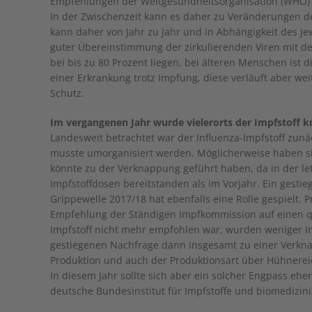
Empfehlungen der Weltgesundheitsorganisation (WHO) w
In der Zwischenzeit kann es daher zu Veränderungen 
kann daher von Jahr zu Jahr und in Abhängigkeit des je
guter Übereinstimmung der zirkulierenden Viren mit d
bei bis zu 80 Prozent liegen, bei älteren Menschen ist 
einer Erkrankung trotz Impfung, diese verläuft aber we
Schutz.
Im vergangenen Jahr wurde vielerorts der Impfstoff 
Landesweit betrachtet war der Influenza-Impfstoff zunäc
musste umorganisiert werden. Möglicherweise haben s
könnte zu der Verknappung geführt haben, da in der le
Impfstoffdosen bereitstanden als im Vorjahr. Ein gesti
Grippewelle 2017/18 hat ebenfalls eine Rolle gespielt.
Empfehlung der Ständigen Impfkommission auf einen qua
Impfstoff nicht mehr empfohlen war, wurden weniger Im
gestiegenen Nachfrage dann insgesamt zu einer Verkna
Produktion und auch der Produktionsart über Hühnereier
In diesem Jahr sollte sich aber ein solcher Engpass eher
deutsche Bundesinstitut für Impfstoffe und biomedizinis