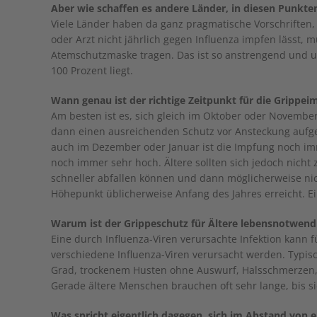
Aber wie schaffen es andere Länder, in diesen Punkten
Viele Länder haben da ganz pragmatische Vorschriften,
oder Arzt nicht jährlich gegen Influenza impfen lässt,
Atemschutzmaske tragen. Das ist so anstrengend und un
100 Prozent liegt.
Wann genau ist der richtige Zeitpunkt für die Grippe
Am besten ist es, sich gleich im Oktober oder Novembe
dann einen ausreichenden Schutz vor Ansteckung aufge
auch im Dezember oder Januar ist die Impfung noch im
noch immer sehr hoch. Ältere sollten sich jedoch nicht 
schneller abfallen können und dann möglicherweise ni
Höhepunkt üblicherweise Anfang des Jahres erreicht. Ei
Warum ist der Grippeschutz für Ältere lebensnotwend
Eine durch Influenza-Viren verursachte Infektion kann f
verschiedene Influenza-Viren verursacht werden. Typisch
Grad, trockenem Husten ohne Auswurf, Halsschmerzen, 
Gerade ältere Menschen brauchen oft sehr lange, bis sie
Was spricht eigentlich dagegen, sich im Abstand von 