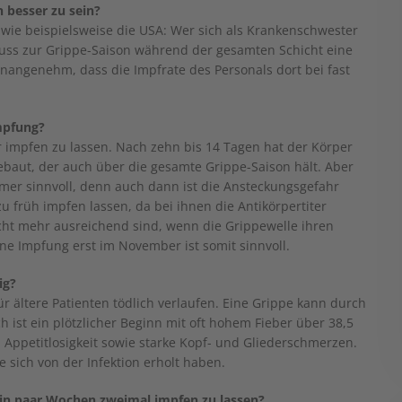
 besser zu sein?
 wie beispielsweise die USA: Wer sich als Krankenschwester
 muss zur Grippe-Saison während der gesamten Schicht eine
angenehm, dass die Impfrate des Personals dort bei fast
impfung?
r impfen zu lassen. Nach zehn bis 14 Tagen hat der Körper
baut, der auch über die gesamte Grippe-Saison hält. Aber
mer sinnvoll, denn auch dann ist die Ansteckungsgefahr
zu früh impfen lassen, da bei ihnen die Antikörpertiter
cht mehr ausreichend sind, wenn die Grippewelle ihren
ne Impfung erst im November ist somit sinnvoll.
ig?
ür ältere Patienten tödlich verlaufen. Eine Grippe kann durch
 ist ein plötzlicher Beginn mit oft hohem Fieber über 38,5
Appetitlosigkeit sowie starke Kopf- und Gliederschmerzen.
 sich von der Infektion erholt haben.
ein paar Wochen zweimal impfen zu lassen?