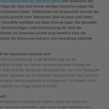
hen Gesellschaft für Geriatrie (DGG)
und Direktorin der
ne Folge sei, dass sich immer weniger Menschen gegen die
 Hochsaison haben. Infektionen mit Grippeviren können bei
ezielt geimpft wird. Menschen über 60 Jahre sind dabei
Todesfälle entfallen auf diese Altersgruppe. Die aktuellen
berücksichtigen nach Einschätzung der DGG die
eichend. Im Interview spricht Anja Kwetkat über die
hutz für Ältere und enttarnt sich hartnäckig haltende
aft der Deutschen konkret aus?
ende Zurückhaltung in der Bevölkerung bei der
tmals wieder seit Jahren zu einem leichten Anstieg der
nd. Während die westlichen Bundesländer nur eine Impfquote
chten, lag diese für die östlichen Bundesländer bei immerhin
nisation (WHO) empfiehlt eine Quote von 75 Prozent, die in
n Jahren nur knapp verfehlt wurde.
and?
m Beispiel hartnäckig der Mythos, dass die Influenza-
ar besonders betroffen, aber auch junge Patienten sind