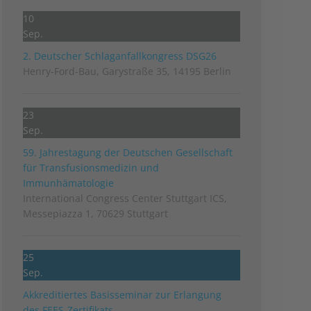
10
Sep.
2. Deutscher Schlag­anfall­kongress DSG26
Henry-Ford-Bau, Garystraße 35, 14195 Berlin
23
Sep.
59. Jahrestagung der Deutschen Gesellschaft
für Transfusionsmedizin und
Immunhämatologie
International Congress Center Stuttgart ICS,
Messepiazza 1, 70629 Stuttgart
25
Sep.
Akkreditiertes Basisseminar zur Erlangung
des FEES-Zertifikats