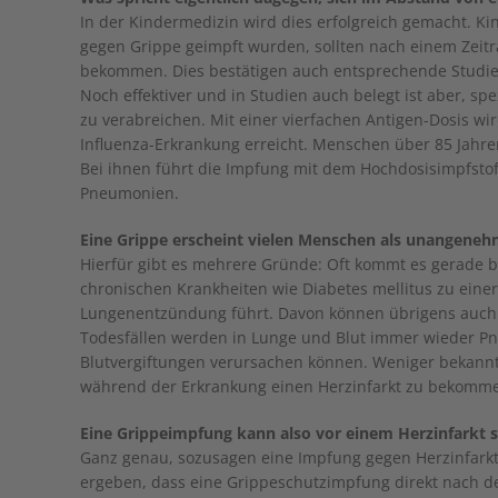
In der Kindermedizin wird dies erfolgreich gemacht. Ki
gegen Grippe geimpft wurden, sollten nach einem Zeit
bekommen. Dies bestätigen auch entsprechende Studien. 
Noch effektiver und in Studien auch belegt ist aber, sp
zu verabreichen. Mit einer vierfachen Antigen-Dosis wir
Influenza-Erkrankung erreicht. Menschen über 85 Jahre
Bei ihnen führt die Impfung mit dem Hochdosisimpfst
Pneumonien.
Eine Grippe erscheint vielen Menschen als unangenehm
Hierfür gibt es mehrere Gründe: Oft kommt es gerade 
chronischen Krankheiten wie Diabetes mellitus zu einer 
Lungenentzündung führt. Davon können übrigens auch j
Todesfällen werden in Lunge und Blut immer wieder P
Blutvergiftungen verursachen können. Weniger bekannt i
während der Erkrankung einen Herzinfarkt zu bekommen
Eine Grippeimpfung kann also vor einem Herzinfarkt 
Ganz genau, sozusagen eine Impfung gegen Herzinfarkt. 
ergeben, dass eine Grippeschutzimpfung direkt nach d