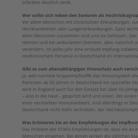
Infarktes deutlich senkt.
Wer sollte sich neben den Senioren als Hochrisikogru
Vor allem Menschen mit chronischen Erkrankungen, zum B
Herzkrankheiten oder Lungenerkrankungen. Ganz wichtig
alten Menschen zusammen sind und sie betreuen. Das s
Heimen und bei ambulanten Diensten, aber natürlich au
verändern, ist jedes Jahr eine erneute Impfung notwend
medizinischem Personal in Deutschland im international
Gibt es zum altersabhängigen Virenschutz auch versc
Ja, weil normale Grippeimpfstoffe das Immunsystem älte
Patienten ab 65 Jahren in Deutschland ein spezieller I
wird in England auch für den Einsatz bei über 65-Jährig
– also in die Haut – gespritzt wird und einen, der eine
einer verstärkten Immunantwort, sind allerdings in Deut
Deutschland nicht mehr vertrieben, der Hochdosisimpfst
Was kritisieren Sie an den Empfehlungen der Impfko
Das Problem der STIKO-Empfehlungen ist, dass sie an en
Menschen eingehen. Bei denen wirken die üblichen Sta