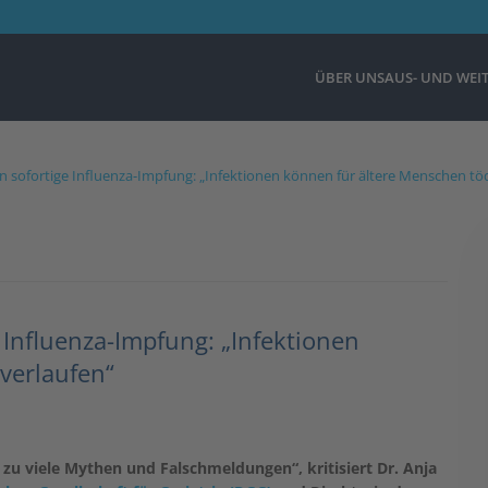
ÜBER UNS
AUS- UND WEI
 sofortige Influenza-Impfung: „Infektionen können für ältere Menschen töd
 Influenza-Impfung: „Infektionen
verlaufen“
u viele Mythen und Falschmeldungen“, kritisiert Dr. Anja