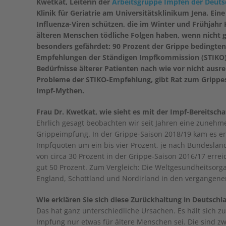
Kwetkat, Leiterin der
Arbeitsgruppe Impfen der Deutsc
Klinik für Geriatrie am Universitätsklinikum Jena. Ei
Influenza-Viren schützen, die im Winter und Frühjahr
älteren Menschen tödliche Folgen haben, wenn nicht g
besonders gefährdet: 90 Prozent der Grippe bedingten 
Empfehlungen der Ständigen Impfkommission (STIKO) 
Bedürfnisse älterer Patienten nach wie vor nicht ausr
Probleme der STIKO-Empfehlung, gibt Rat zum Grippesc
Impf-Mythen.
Frau Dr. Kwetkat, wie sieht es mit der Impf-Bereitsch
Ehrlich gesagt beobachten wir seit Jahren eine zunehm
Grippeimpfung. In der Grippe-Saison 2018/19 kam es ers
Impfquoten um ein bis vier Prozent, je nach Bundesla
von circa 30 Prozent in der Grippe-Saison 2016/17 errei
gut 50 Prozent. Zum Vergleich: Die Weltgesundheitsorga
England, Schottland und Nordirland in den vergangene
Wie erklären Sie sich diese Zurückhaltung in Deutschl
Das hat ganz unterschiedliche Ursachen. Es hält sich zu
Impfung nur etwas für ältere Menschen sei. Die sind zw