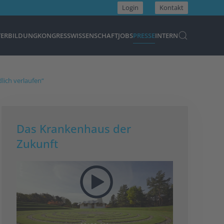
Login
Kontakt
TERBILDUNG
KONGRESS
WISSENSCHAFT
JOBS
PRESSE
INTERN
lich verlaufen“
Das Krankenhaus der
Zukunft