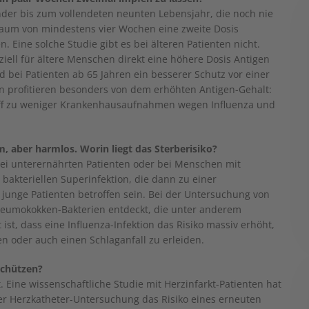
nder bis zum vollendeten neunten Lebensjahr, die noch nie
raum von mindestens vier Wochen eine zweite Dosis
Eine solche Studie gibt es bei älteren Patienten nicht.
eziell für ältere Menschen direkt eine höhere Dosis Antigen
d bei Patienten ab 65 Jahren ein besserer Schutz vor einer
n profitieren besonders von dem erhöhten Antigen-Gehalt:
off zu weniger Krankenhausaufnahmen wegen Influenza und
, aber harmlos. Worin liegt das Sterberisiko?
bei unterernährten Patienten oder bei Menschen mit
bakteriellen Superinfektion, die dann zu einer
unge Patienten betroffen sein. Bei der Untersuchung von
neumokokken-Bakterien entdeckt, die unter anderem
st, dass eine Influenza-Infektion das Risiko massiv erhöht,
 oder auch einen Schlaganfall zu erleiden.
schützen?
Eine wissenschaftliche Studie mit Herzinfarkt-Patienten hat
er Herzkatheter-Untersuchung das Risiko eines erneuten