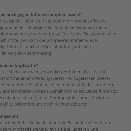
ppe noch gegen Influenza impfen lassen?
eispiel Diabetiker, Patienten mit Niereninsuffizienz,
 und leider oft vergessen: Sämtliche Personen, die mit
ind Angehörige wie der junge Enkel, das Pflegepersonal in
ch Ärzte. Weil sich die Grippeviren immer wieder
ig. Leider ist auch die Durchimpfungsrate von
en Vergleich sehr niedrig.
hiedene Impfstoffe?
rer Menschen weniger Antikörper bilden lässt, ist für
mpfstoff mit einem Wirkungsverstärker zugelassen. Dieser
en empfohlen. Es gibt auch einen Impfstoff, der intradermal
n viermal höheren Antigen-Gehalt beinhaltet. Beide führen zu
schland nicht zu haben. Der Impfstoff „Intanza“ wird in
off ist bisher bei uns noch nicht zugelassen.
mmission?
tscheidender Stelle nicht auf die Besonderheiten älterer
ndardimpfstoffe weniger gut als bei Jüngeren und