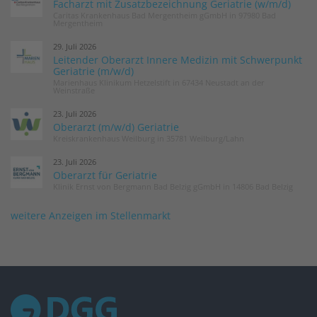
Facharzt mit Zusatzbezeichnung Geriatrie (w/m/d)
Caritas Krankenhaus Bad Mergentheim gGmbH in 97980 Bad
Mergentheim
29. Juli 2026
Leitender Oberarzt Innere Medizin mit Schwerpunkt
Geriatrie (m/w/d)
Marienhaus Klinikum Hetzelstift in 67434 Neustadt an der
Weinstraße
23. Juli 2026
Oberarzt (m/w/d) Geriatrie
Kreiskrankenhaus Weilburg in 35781 Weilburg/Lahn
23. Juli 2026
Oberarzt für Geriatrie
Klinik Ernst von Bergmann Bad Belzig gGmbH in 14806 Bad Belzig
weitere Anzeigen im Stellenmarkt