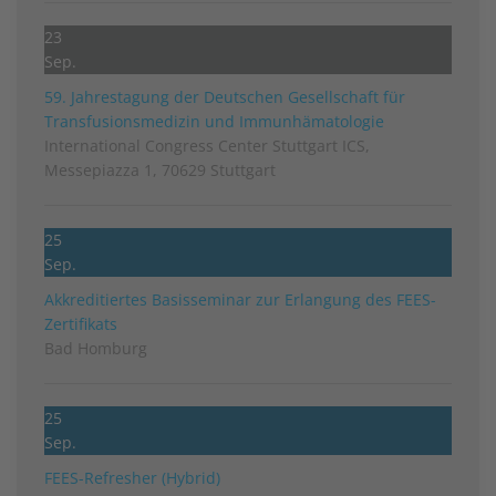
23
Sep.
59. Jahrestagung der Deutschen Gesellschaft für
Transfusionsmedizin und Immunhämatologie
International Congress Center Stuttgart ICS,
Messepiazza 1, 70629 Stuttgart
25
Sep.
Akkreditiertes Basisseminar zur Erlangung des FEES-
Zertifikats
Bad Homburg
25
Sep.
FEES-Refresher (Hybrid)