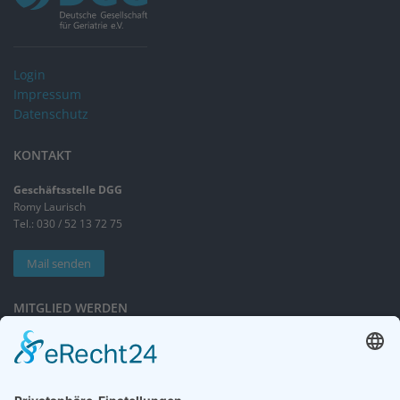
Login
Impressum
Datenschutz
KONTAKT
Geschäftsstelle DGG
Romy Laurisch
Tel.: 030 / 52 13 72 75
Mail senden
MITGLIED WERDEN
Sieben gute Gründe
für Ihre Mitgliedschaft
in der DGG entdecken.