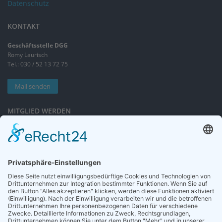
Datenschutz
KONTAKT
Geschäftsstelle DGG
Romy Laurisch
Tel.: 030 / 52 13 72 75
Mail senden
MITGLIED WERDEN
Sieben gute Gründe
für Ihre Mitgliedschaft
in der DGG entdecken.
Antrag stellen
NEWSLETTER
Neuigkeiten rund um die Geriatrie und die DGG – regelmäßig in Ihrem