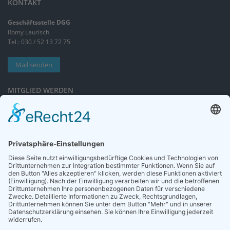
KONTAKT
Geschäftsstelle DGG
Romy Laurisch
Tel.: 030 / 52 13 72 75
Mail senden
MITGLIED WERDEN
Sieben gute Gründe
für Ihre Mitgliedschaft
in der DGG entdecken.
Antrag stellen
NEWSLETTER
Neuigkeiten rund um die Geriatrie und die DGG – regelmäßig in Ihrem
Postfach.