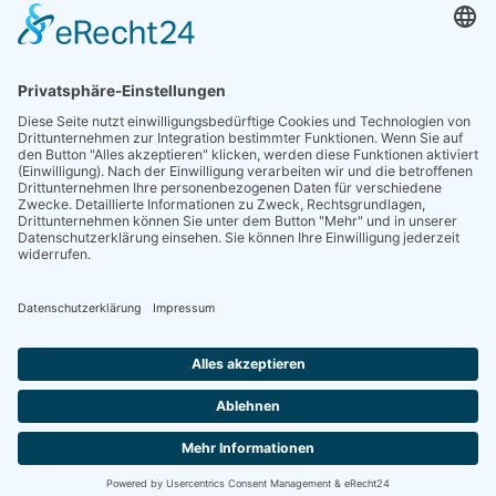
Sieben gute Gründe
für Ihre Mitgliedschaft
in der DGG entdecken.
Antrag stellen
NEWSLETTER
Neuigkeiten rund um die Geriatrie und die DGG – regelmäßig in Ihrem
Postfach.
News abonnieren
ZGG
Die Zeitschrift für Gerontologie und Geriatrie informiert über Neues aus
unserem Fach.
Online lesen