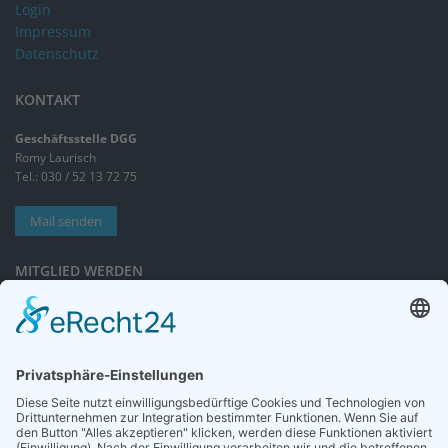
Login
Impressum
Datenschutz
KONTAKT
Geschäftsstelle DGG
Romy Laurisch
Tel.: 030 / 52 13 72 75
Mail senden
MITGLIED WERDEN
Sieben gute Gründe
für Ihre Mitgliedschaft
in der DGG entdecken.
Antrag stellen
NEWSLETTER