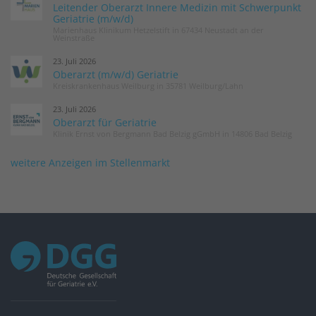
Leitender Oberarzt Innere Medizin mit Schwerpunkt
Geriatrie (m/w/d)
Marienhaus Klinikum Hetzelstift in 67434 Neustadt an der
Weinstraße
23. Juli 2026
Oberarzt (m/w/d) Geriatrie
Kreiskrankenhaus Weilburg in 35781 Weilburg/Lahn
23. Juli 2026
Oberarzt für Geriatrie
Klinik Ernst von Bergmann Bad Belzig gGmbH in 14806 Bad Belzig
weitere Anzeigen im Stellenmarkt