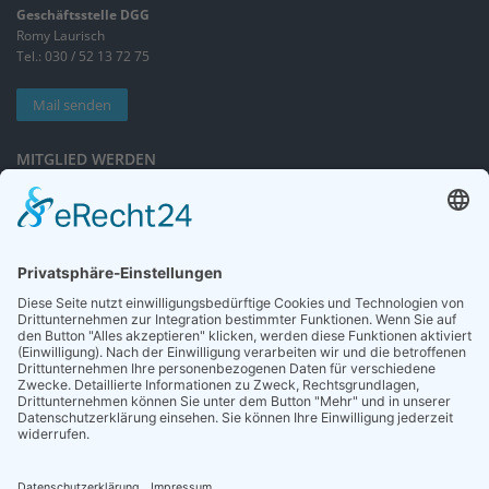
Geschäftsstelle DGG
Romy Laurisch
Tel.: 030 / 52 13 72 75
Mail senden
MITGLIED WERDEN
Sieben gute Gründe
für Ihre Mitgliedschaft
in der DGG entdecken.
Antrag stellen
NEWSLETTER
Neuigkeiten rund um die Geriatrie und die DGG – regelmäßig in Ihrem
Postfach.
News abonnieren