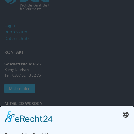
Login
Impressum
Datenschutz
KONTAKT
Geschäftsstelle DGG
Romy Laurisch
Tel.: 030 / 52 13 72 75
Mail senden
MITGLIED WERDEN
Sieben gute Gründe
für Ihre Mitgliedschaft
in der DGG entdecken.