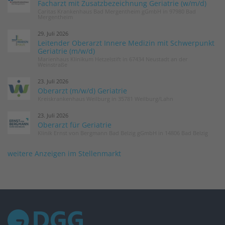
Facharzt mit Zusatzbezeichnung Geriatrie (w/m/d)
Caritas Krankenhaus Bad Mergentheim gGmbH in 97980 Bad
Mergentheim
29. Juli 2026
Leitender Oberarzt Innere Medizin mit Schwerpunkt
Geriatrie (m/w/d)
Marienhaus Klinikum Hetzelstift in 67434 Neustadt an der
Weinstraße
23. Juli 2026
Oberarzt (m/w/d) Geriatrie
Kreiskrankenhaus Weilburg in 35781 Weilburg/Lahn
23. Juli 2026
Oberarzt für Geriatrie
Klinik Ernst von Bergmann Bad Belzig gGmbH in 14806 Bad Belzig
weitere Anzeigen im Stellenmarkt