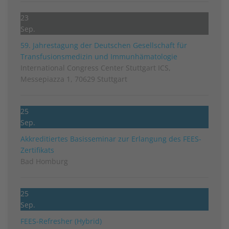
23
Sep.
59. Jahrestagung der Deutschen Gesellschaft für
Transfusionsmedizin und Immunhämatologie
International Congress Center Stuttgart ICS,
Messepiazza 1, 70629 Stuttgart
25
Sep.
Akkreditiertes Basisseminar zur Erlangung des FEES-
Zertifikats
Bad Homburg
25
Sep.
FEES-Refresher (Hybrid)