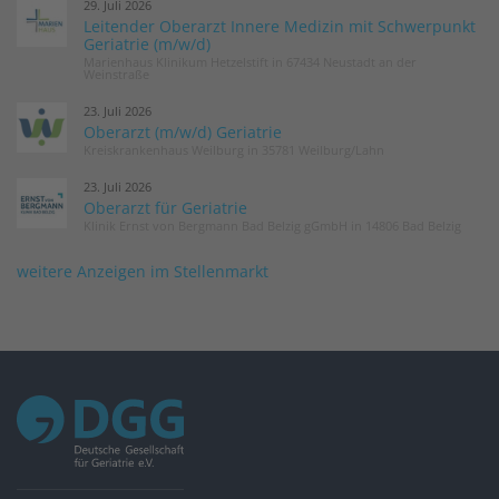
29. Juli 2026
Leitender Oberarzt Innere Medizin mit Schwerpunkt
Geriatrie (m/w/d)
Marienhaus Klinikum Hetzelstift in 67434 Neustadt an der
Weinstraße
23. Juli 2026
Oberarzt (m/w/d) Geriatrie
Kreiskrankenhaus Weilburg in 35781 Weilburg/Lahn
23. Juli 2026
Oberarzt für Geriatrie
Klinik Ernst von Bergmann Bad Belzig gGmbH in 14806 Bad Belzig
weitere Anzeigen im Stellenmarkt