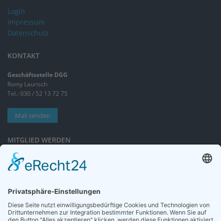
Login
Impressum
Datenschutz
KONTAKT
Geschäftsstelle DGG
Romy Laurisch
Tel.: 030 / 52 13 72 75
Mail senden
MITGLIED WERDEN
Sieben gute Gründe
für Ihre Mitgliedschaft
in der DGG entdecken.
Antrag stellen