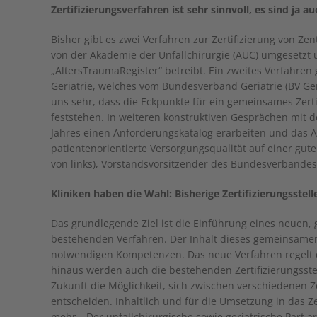
Zertifizierungsverfahren ist sehr sinnvoll, es sind ja
Bisher gibt es zwei Verfahren zur Zertifizierung von Ze
von der Akademie der Unfallchirurgie (AUC) umgesetzt
„AltersTraumaRegister“ betreibt. Ein zweites Verfahren
Geriatrie, welches vom Bundesverband Geriatrie (BV Ge
uns sehr, dass die Eckpunkte für ein gemeinsames Zert
feststehen. In weiteren konstruktiven Gesprächen mit 
Jahres einen Anforderungskatalog erarbeiten und das Al
patientenorientierte Versorgungsqualität auf einer gute
von links), Vorstandsvorsitzender des Bundesverbandes
Kliniken haben die Wahl: Bisherige Zertifizierungsstell
Das grundlegende Ziel ist die Einführung eines neuen,
bestehenden Verfahren. Der Inhalt dieses gemeinsamen
notwendigen Kompetenzen. Das neue Verfahren regelt 
hinaus werden auch die bestehenden Zertifizierungsstel
Zukunft die Möglichkeit, sich zwischen verschiedenen Z
entscheiden. Inhaltlich und für die Umsetzung in das 
mehr. „Der unfallchirurgische sowie geriatrische Part a