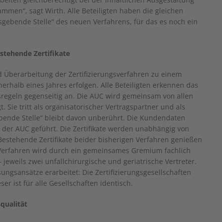
ammen“, sagt Wirth. Alle Beteiligten haben die gleichen
sgebende Stelle“ des neuen Verfahrens, für das es noch ein
stehende Zertifikate
 Überarbeitung der Zertifizierungsverfahren zu einem
rhalb eines Jahres erfolgen. Alle Beteiligten erkennen das
egeln gegenseitig an. Die AUC wird gemeinsam von allen
t. Sie tritt als organisatorischer Vertragspartner und als
ebende Stelle“ bleibt davon unberührt. Die Kundendaten
n der AUC geführt. Die Zertifikate werden unabhängig von
Bestehende Zertifikate beider bisherigen Verfahren genießen
 Verfahren wird durch ein gemeinsames Gremium fachlich
– jeweils zwei unfallchirurgische und geriatrische Vertreter.
ungsansätze erarbeitet: Die Zertifizierungsgesellschaften
er ist für alle Gesellschaften identisch.
qualität