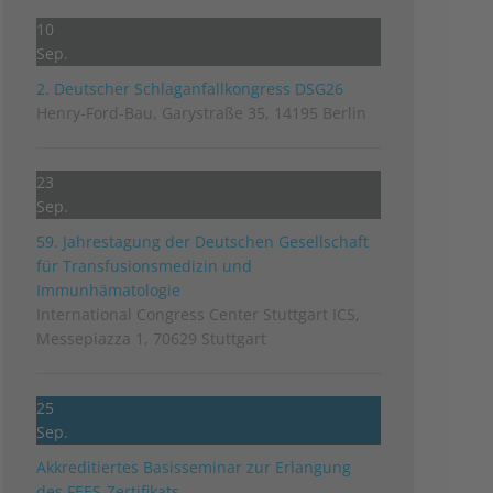
10
Sep.
2. Deutscher Schlag­anfall­kongress DSG26
Henry-Ford-Bau, Garystraße 35, 14195 Berlin
23
Sep.
59. Jahrestagung der Deutschen Gesellschaft
für Transfusionsmedizin und
Immunhämatologie
International Congress Center Stuttgart ICS,
Messepiazza 1, 70629 Stuttgart
25
Sep.
Akkreditiertes Basisseminar zur Erlangung
des FEES-Zertifikats