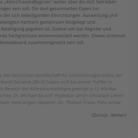
das „AltersTraumaRegister“ weiter über die AUC betrieben
gungen sein soll. Die dort gesammelten Daten zur
m der sich beteiligenden Einrichtungen. Auswertung und
eteiligten Partnern gemeinsam festgelegt und
e Beteiligung gegeben ist. Zudem soll das Register und
mes Fachgremium weiterentwickelt werden. Dieses Gremium
 Reviewboard zusammengesetzt sein soll.
), der Deutschen Gesellschaft für Unfallchirurgie (DGU), der
and Geriatrie (BV-G) haben sich bei einem Treffen in
 Bereich der Alterstraumatologie geeinigt (v.l.): Markus
schke, Dr. Michael Musolf, Professor Ulrich Christoph Liener,
essor Hans Jürgen Heppner, Dr. Thomas Friess. Foto: privat
Zurück
Weiter