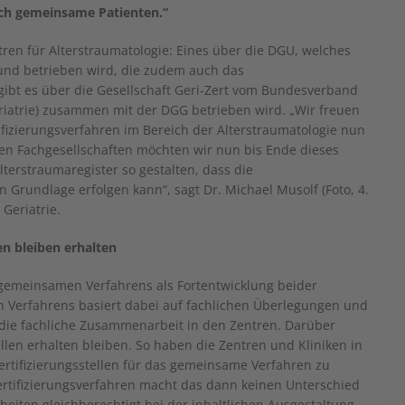
 auch gemeinsame Patienten.“
ntren für Alterstraumatologie: Eines über die DGU, welches
 und betrieben wird, die zudem auch das
 gibt es über die Gesellschaft Geri-Zert vom Bundesverband
riatrie) zusammen mit der DGG betrieben wird. „Wir freuen
ifizierungsverfahren im Bereich der Alterstraumatologie nun
den Fachgesellschaften möchten wir nun bis Ende dieses
terstraumaregister so gestalten, dass die
n Grundlage erfolgen kann“, sagt Dr. Michael Musolf (Foto, 4.
 Geriatrie.
en bleiben erhalten
 gemeinsamen Verfahrens als Fortentwicklung beider
 Verfahrens basiert dabei auf fachlichen Überlegungen und
die fachliche Zusammenarbeit in den Zentren. Darüber
len erhalten bleiben. So haben die Zentren und Kliniken in
ertifizierungsstellen für das gemeinsame Verfahren zu
Zertifizierungsverfahren macht das dann keinen Unterschied
rbeiten gleichberechtigt bei der inhaltlichen Ausgestaltung