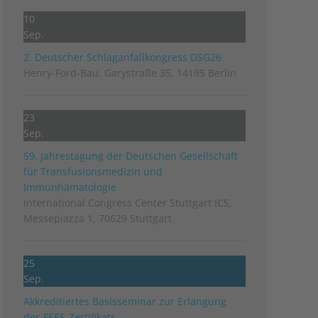
10
Sep.
2. Deutscher Schlag­anfall­kongress DSG26
Henry-Ford-Bau, Garystraße 35, 14195 Berlin
23
Sep.
59. Jahrestagung der Deutschen Gesellschaft
für Transfusionsmedizin und
Immunhämatologie
International Congress Center Stuttgart ICS,
Messepiazza 1, 70629 Stuttgart
25
Sep.
Akkreditiertes Basisseminar zur Erlangung
des FEES-Zertifikats