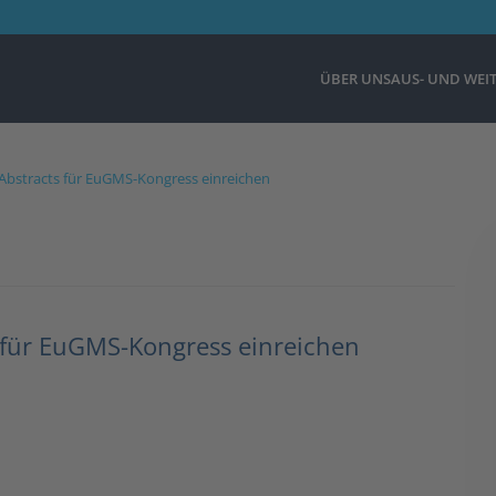
ÜBER UNS
AUS- UND WEI
uni Abstracts für EuGMS-Kongress einreichen
ts für EuGMS-Kongress einreichen