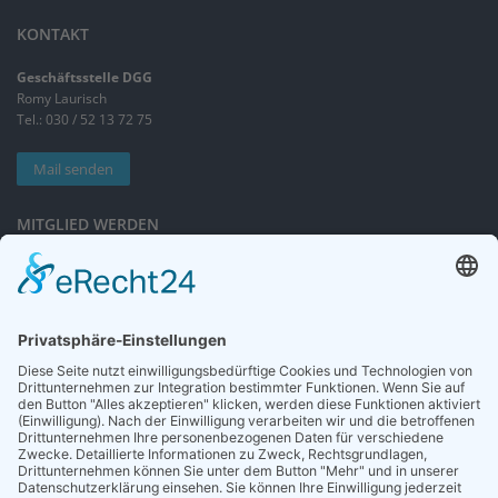
KONTAKT
Geschäftsstelle DGG
Romy Laurisch
Tel.: 030 / 52 13 72 75
Mail senden
MITGLIED WERDEN
Sieben gute Gründe
für Ihre Mitgliedschaft
in der DGG entdecken.
Antrag stellen
NEWSLETTER
Neuigkeiten rund um die Geriatrie und die DGG – regelmäßig in Ihrem
Postfach.