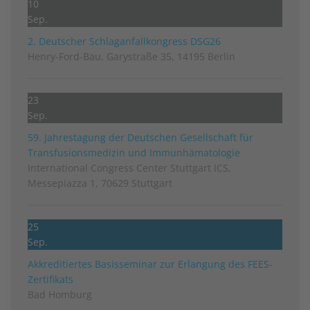
10
Sep.
2. Deutscher Schlag­anfall­kongress DSG26
Henry-Ford-Bau, Garystraße 35, 14195 Berlin
23
Sep.
59. Jahrestagung der Deutschen Gesellschaft für
Transfusionsmedizin und Immunhämatologie
International Congress Center Stuttgart ICS,
Messepiazza 1, 70629 Stuttgart
25
Sep.
Akkreditiertes Basisseminar zur Erlangung des FEES-
Zertifikats
Bad Homburg