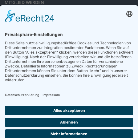
MITGLIED WERDEN
Sieben gute Gründe
für Ihre Mitgliedschaft
in der DGG entdecken.
Antrag stellen
NEWSLETTER
Neuigkeiten rund um die Geriatrie und die DGG – regelmäßig in Ihrem
Postfach.
News abonnieren
ZGG
Die Zeitschrift für Gerontologie und Geriatrie informiert über Neues aus
unserem Fach.
Online lesen