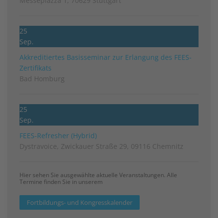
Messepiazza 1, 70629 Stuttgart
25
Sep.
Akkreditiertes Basisseminar zur Erlangung des FEES-
Zertifikats
Bad Homburg
25
Sep.
FEES-Refresher (Hybrid)
Dystravoice, Zwickauer Straße 29, 09116 Chemnitz
Hier sehen Sie ausgewählte aktuelle Veranstaltungen. Alle
Termine finden Sie in unserem
Fortbildungs- und Kongresskalender