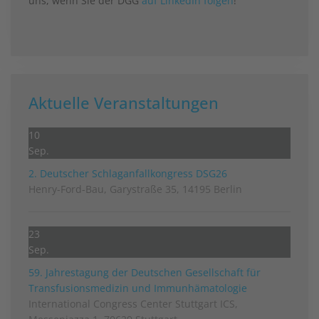
uns, wenn Sie der DGG
auf LinkedIn folgen
!
Aktuelle Veranstaltungen
10
Sep.
2. Deutscher Schlag­anfall­kongress DSG26
Henry-Ford-Bau, Garystraße 35, 14195 Berlin
23
Sep.
59. Jahrestagung der Deutschen Gesellschaft für
Transfusionsmedizin und Immunhämatologie
International Congress Center Stuttgart ICS,