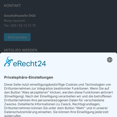
KONTAKT
Geschäftsstelle DGG
Romy Laurisch
Tel.: 030 / 52 13 72 75
Mail senden
MITGLIED WERDEN
Sieben gute Gründe
für Ihre Mitgliedschaft
in der DGG entdecken.
Antrag stellen
NEWSLETTER
Neuigkeiten rund um die Geriatrie und die DGG – regelmäßig in Ihrem
Postfach.