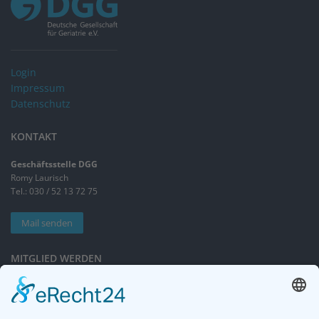
Login
Impressum
Datenschutz
KONTAKT
Geschäftsstelle DGG
Romy Laurisch
Tel.: 030 / 52 13 72 75
Mail senden
MITGLIED WERDEN
Sieben gute Gründe
für Ihre Mitgliedschaft
in der DGG entdecken.