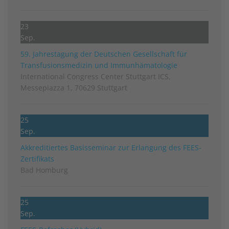
23
Sep.
59. Jahrestagung der Deutschen Gesellschaft für
Transfusionsmedizin und Immunhämatologie
International Congress Center Stuttgart ICS,
Messepiazza 1, 70629 Stuttgart
25
Sep.
Akkreditiertes Basisseminar zur Erlangung des FEES-
Zertifikats
Bad Homburg
25
Sep.