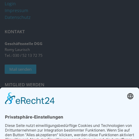
Login
Impressum
Datenschutz
KONTAKT
Geschäftsstelle DGG
Romy Laurisch
Tel.: 030 / 52 13 72 75
Mail senden
MITGLIED WERDEN
Sieben gute Gründe
für Ihre Mitgliedschaft
in der DGG entdecken.
Antrag stellen
NEWSLETTER