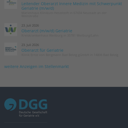
Leitender Oberarzt Innere Medizin mit Schwerpunkt
Geriatrie (m/w/d)
Marienhaus Klinikum Hetzelstift in 67434 Neustadt an der
Weinstraße
23. Juli 2026
Oberarzt (m/w/d) Geriatrie
Kreiskrankenhaus Weilburg in 35781 Weilburg/Lahn
23. Juli 2026
Oberarzt für Geriatrie
Klinik Ernst von Bergmann Bad Belzig gGmbH in 14806 Bad Belzig
weitere Anzeigen im Stellenmarkt