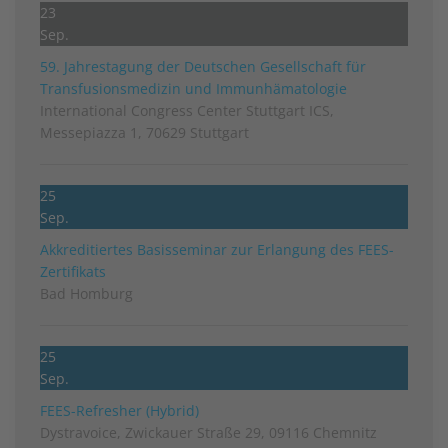
23
Sep.
59. Jahrestagung der Deutschen Gesellschaft für
Transfusionsmedizin und Immunhämatologie
International Congress Center Stuttgart ICS,
Messepiazza 1, 70629 Stuttgart
25
Sep.
Akkreditiertes Basisseminar zur Erlangung des FEES-
Zertifikats
Bad Homburg
25
Sep.
FEES-Refresher (Hybrid)
Dystravoice, Zwickauer Straße 29, 09116 Chemnitz