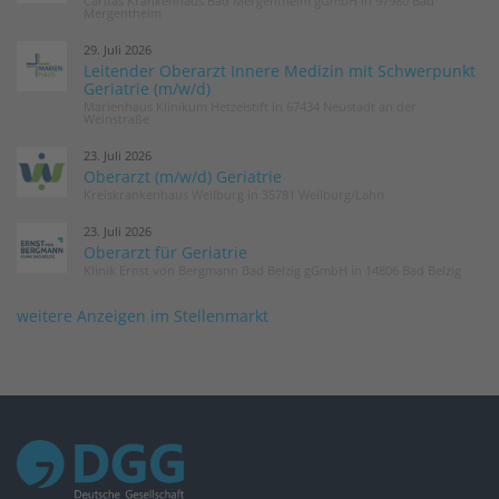
Caritas Krankenhaus Bad Mergentheim gGmbH in 97980 Bad
Mergentheim
29. Juli 2026
Leitender Oberarzt Innere Medizin mit Schwerpunkt
Geriatrie (m/w/d)
Marienhaus Klinikum Hetzelstift in 67434 Neustadt an der
Weinstraße
23. Juli 2026
Oberarzt (m/w/d) Geriatrie
Kreiskrankenhaus Weilburg in 35781 Weilburg/Lahn
23. Juli 2026
Oberarzt für Geriatrie
Klinik Ernst von Bergmann Bad Belzig gGmbH in 14806 Bad Belzig
weitere Anzeigen im Stellenmarkt