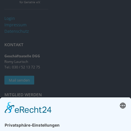
Login
Impressum
Datenschutz
KONTAKT
Geschäftsstelle DGG
Romy Laurisch
Tel.: 030 / 52 13 72 75
Mail senden
MITGLIED WERDEN
Sieben gute Gründe
für Ihre Mitgliedschaft
in der DGG entdecken.
Antrag stellen