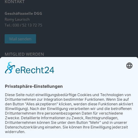
KONTAKT
Geschäftsstelle DGG
Romy Laurisch
Tel.: 030 / 52 13 72 75
Mail senden
MITGLIED WERDEN
Sieben gute Gründe
für Ihre Mitgliedschaft
in der DGG entdecken.
Antrag stellen
NEWSLETTER
Neuigkeiten rund um die Geriatrie und die DGG – regelmäßig in Ihrem
Postfach.