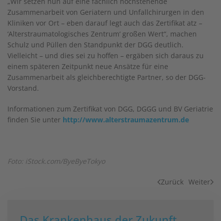
„Wir setzen nun auf eine fachlich hochstehende
Zusammenarbeit von Geriatern und Unfallchirurgen in den
Kliniken vor Ort – eben darauf legt auch das Zertifikat atz –
‘Alterstraumatologisches Zentrum‘ großen Wert“, machen
Schulz und Püllen den Standpunkt der DGG deutlich.
Vielleicht – und dies sei zu hoffen – ergäben sich daraus zu
einem späteren Zeitpunkt neue Ansätze für eine
Zusammenarbeit als gleichberechtigte Partner, so der DGG-
Vorstand.
Informationen zum Zertifikat von DGG, DGGG und BV Geriatrie
finden Sie unter
http://www.alterstraumazentrum.de
Foto: iStock.com/ByeByeTokyo
Zurück
Weiter
Das Krankenhaus der Zukunft