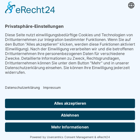
Sieben gute Gründe
für Ihre Mitgliedschaft
in der DGG entdecken.
Antrag stellen
NEWSLETTER
Neuigkeiten rund um die Geriatrie und die DGG – regelmäßig in Ihrem
Postfach.
News abonnieren
ZGG
Die Zeitschrift für Gerontologie und Geriatrie informiert über Neues aus
unserem Fach.
Online lesen