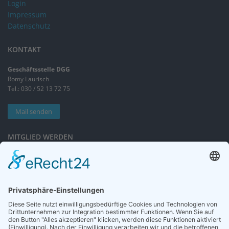
Login
Impressum
Datenschutz
KONTAKT
Geschäftsstelle DGG
Romy Laurisch
Tel.: 030 / 52 13 72 75
Mail senden
MITGLIED WERDEN
Sieben gute Gründe
für Ihre Mitgliedschaft
in der DGG entdecken.
Antrag stellen
NEWSLETTER