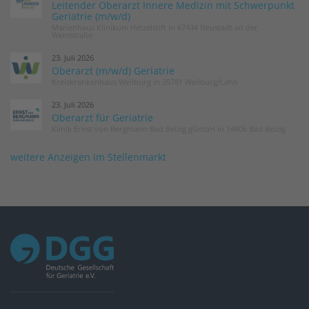
Leitender Oberarzt Innere Medizin mit Schwerpunkt
Geriatrie (m/w/d)
Marienhaus Klinikum Hetzelstift in 67434 Neustadt an der
Weinstraße
23. Juli 2026
Oberarzt (m/w/d) Geriatrie
Kreiskrankenhaus Weilburg in 35781 Weilburg/Lahn
23. Juli 2026
Oberarzt für Geriatrie
Klinik Ernst von Bergmann Bad Belzig gGmbH in 14806 Bad Belzig
weitere Anzeigen im Stellenmarkt