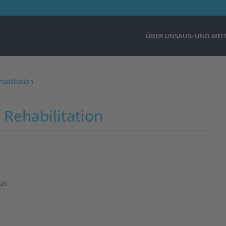
ÜBER UNS
AUS- UND WEI
habilitation
 Rehabilitation
us