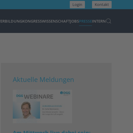
Login
Kontakt
TERBILDUNG
KONGRESS
WISSENSCHAFT
JOBS
PRESSE
INTERN
Aktuelle Meldungen
Am Mittwoch live dabei sein: