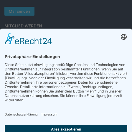
Mail senden
MITGLIED WERDEN
Sieben gute Gründe
für Ihre Mitgliedschaft
in der DGG entdecken.
Antrag stellen
NEWSLETTER
Neuigkeiten rund um die Geriatrie und die DGG – regelmäßig in Ihrem
Postfach.
News abonnieren
ZGG