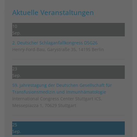
Aktuelle Veranstaltungen
10
Sep.
2. Deutscher Schlag­anfall­kongress DSG26
Henry-Ford-Bau, Garystraße 35, 14195 Berlin
23
Sep.
59. Jahrestagung der Deutschen Gesellschaft für
Transfusionsmedizin und Immunhämatologie
International Congress Center Stuttgart ICS,
Messepiazza 1, 70629 Stuttgart
25
Sep.