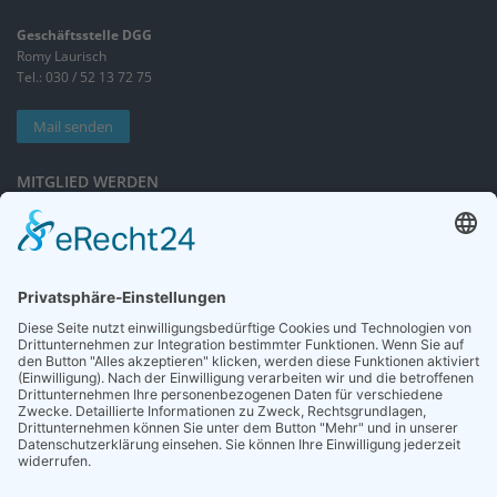
Geschäftsstelle DGG
Romy Laurisch
Tel.: 030 / 52 13 72 75
Mail senden
MITGLIED WERDEN
Sieben gute Gründe
für Ihre Mitgliedschaft
in der DGG entdecken.
Antrag stellen
NEWSLETTER
Neuigkeiten rund um die Geriatrie und die DGG – regelmäßig in Ihrem
Postfach.
News abonnieren