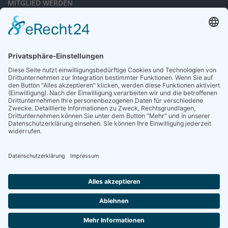
MITGLIED WERDEN
Sieben gute Gründe
für Ihre Mitgliedschaft
in der DGG entdecken.
Antrag stellen
NEWSLETTER
Neuigkeiten rund um die Geriatrie und die DGG – regelmäßig in Ihrem
Postfach.
News abonnieren
ZGG
Die Zeitschrift für Gerontologie und Geriatrie informiert über Neues aus
unserem Fach.
Online lesen