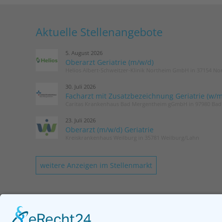
Aktuelle Stellenangebote
5. August 2026
Oberarzt Geriatrie (m/w/d)
Helios Albert-Schweitzer-Klinik Northeim GmbH in 37154 No
30. Juli 2026
Facharzt mit Zusatzbezeichnung Geriatrie (w/m
Caritas Krankenhaus Bad Mergentheim gGmbH in 97980 Ba
23. Juli 2026
Oberarzt (m/w/d) Geriatrie
Kreiskrankenhaus Weilburg in 35781 Weilburg/Lahn
weitere Anzeigen im Stellenmarkt