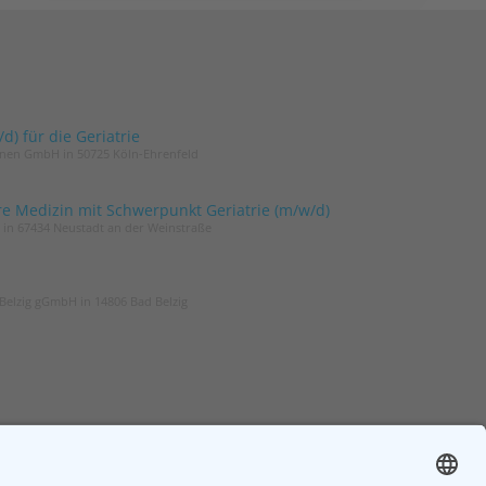
) für die Geriatrie
innen GmbH in 50725 Köln-Ehrenfeld
re Medizin mit Schwerpunkt Geriatrie (m/w/d)
t in 67434 Neustadt an der Weinstraße
Belzig gGmbH in 14806 Bad Belzig