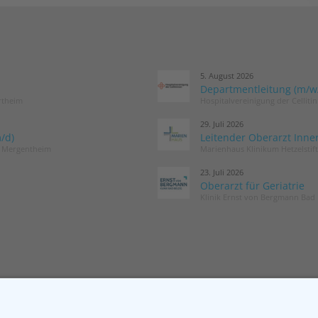
5. August 2026
Departmentleitung (m/w/d
rtheim
Hospitalvereinigung der Cellit
29. Juli 2026
/d)
Leitender Oberarzt Inne
d Mergentheim
Marienhaus Klinikum Hetzelstif
23. Juli 2026
Oberarzt für Geriatrie
Klinik Ernst von Bergmann Bad 