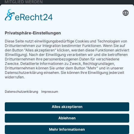
MITGLIED WERDEN
Sieben gute Gründe
für Ihre Mitgliedschaft
in der DGG entdecken.
Antrag stellen
NEWSLETTER
Neuigkeiten rund um die Geriatrie und die DGG – regelmäßig in Ihrem
Postfach.
News abonnieren
ZGG
Die Zeitschrift für Gerontologie und Geriatrie informiert über Neues aus
unserem Fach.
Online lesen