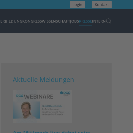
Login
Kontakt
TERBILDUNG
KONGRESS
WISSENSCHAFT
JOBS
PRESSE
INTERN
Aktuelle Meldungen
Am Mittwoch live dabei sein: