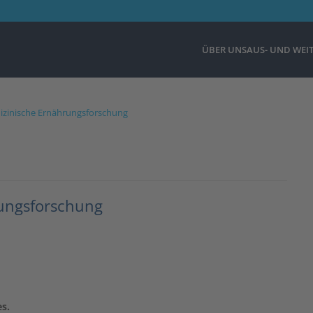
ÜBER UNS
AUS- UND WEI
dizinische Ernährungsforschung
rungsforschung
es.