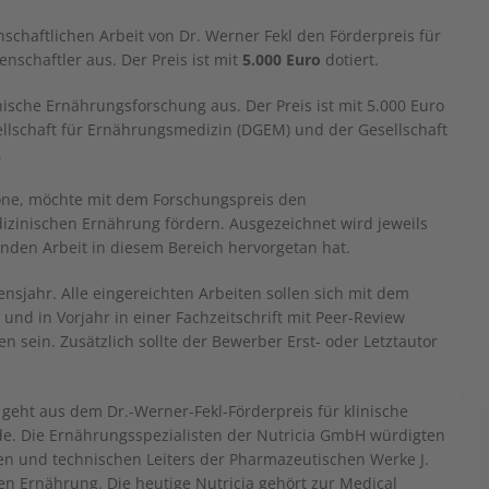
nschaftlichen Arbeit von Dr. Werner Fekl den Förderpreis für
schaftler aus. Der Preis ist mit
5.000 Euro
dotiert.
ische Ernährungsforschung aus. Der Preis ist mit 5.000 Euro
ellschaft für Ernährungsmedizin (DGEM) und der Gesellschaft
.
none, möchte mit dem Forschungspreis den
zinischen Ernährung fördern. Ausgezeichnet wird jeweils
enden Arbeit in diesem Bereich hervorgetan hat.
sjahr. Alle eingereichten Arbeiten sollen sich mit dem
d in Vorjahr in einer Fachzeitschrift mit Peer-Review
en sein. Zusätzlich sollte der Bewerber Erst- oder Letztautor
geht aus dem Dr.-Werner-Fekl-Förderpreis für klinische
rde. Die Ernährungsspezialisten der Nutricia GmbH würdigten
hen und technischen Leiters der Pharmazeutischen Werke J.
en Ernährung. Die heutige Nutricia gehört zur Medical