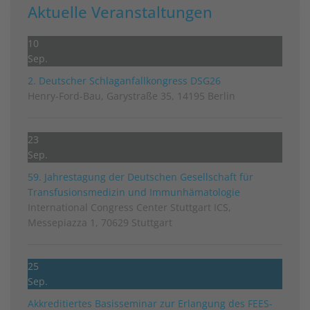
Aktuelle Veranstaltungen
10
Sep.
2. Deutscher Schlag­anfall­kongress DSG26
Henry-Ford-Bau, Garystraße 35, 14195 Berlin
23
Sep.
59. Jahrestagung der Deutschen Gesellschaft für
Transfusionsmedizin und Immunhämatologie
International Congress Center Stuttgart ICS,
Messepiazza 1, 70629 Stuttgart
25
Sep.
Akkreditiertes Basisseminar zur Erlangung des FEES-