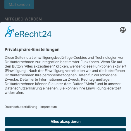
Mail senden
MITGLIED WERDEN
Sieben gute Gründe
für Ihre Mitgliedschaft
in der DGG entdecken.
Antrag stellen
NEWSLETTER
Neuigkeiten rund um die Geriatrie und die DGG – regelmäßig in Ihrem
Postfach.
News abonnieren
ZGG
Die Zeitschrift für Gerontologie und Geriatrie informiert über Neues aus
unserem Fach.