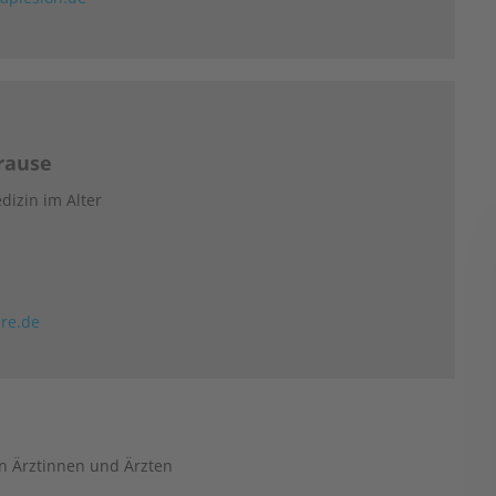
Krause
dizin im Alter
ere.de
n Ärztinnen und Ärzten