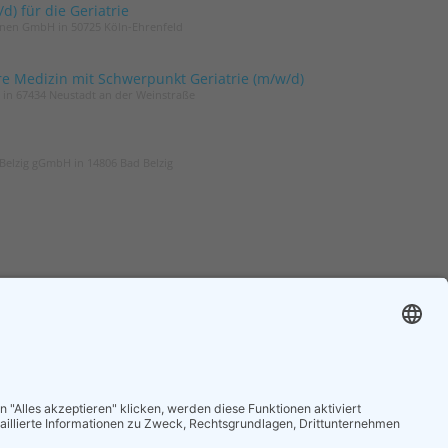
) für die Geriatrie
innen GmbH in 50725 Köln-Ehrenfeld
re Medizin mit Schwerpunkt Geriatrie (m/w/d)
t in 67434 Neustadt an der Weinstraße
Belzig gGmbH in 14806 Bad Belzig
ER
ZGG
und um die Geriatrie
Die Zeitschrift für Gerontologie und
 regelmäßig in Ihrem
Geriatrie informiert über Neues aus
unserem Fach.