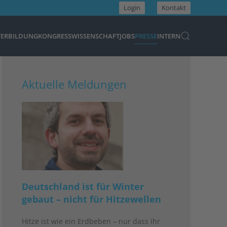
Login
Kontakt
TERBILDUNG
KONGRESS
WISSENSCHAFT
JOBS
PRESSE
INTERN
Aktuelle Meldungen
Deutschland ist für Winter
gebaut – nicht für Hitzewellen
Hitze ist wie ein Erdbeben – nur dass ihr