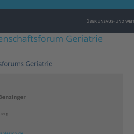
ÜBER UNS
AUS- UND WEI
nschaftsforum Geriatrie
sforums Geriatrie
 Benzinger
lberg
aplesion.de