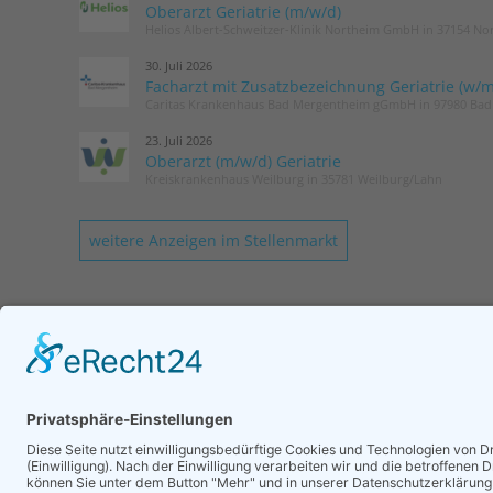
Oberarzt Geriatrie (m/w/d)
Helios Albert-Schweitzer-Klinik Northeim GmbH in 37154 No
30. Juli 2026
Facharzt mit Zusatzbezeichnung Geriatrie (w/m
Caritas Krankenhaus Bad Mergentheim gGmbH in 97980 Ba
23. Juli 2026
Oberarzt (m/w/d) Geriatrie
Kreiskrankenhaus Weilburg in 35781 Weilburg/Lahn
weitere Anzeigen im Stellenmarkt
KONTAKT
Geschäftsstelle DGG
Romy Laurisch
Tel.: 030 / 52 13 72 75
Login