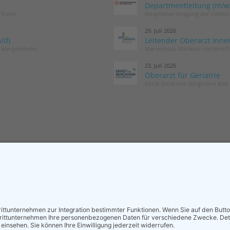
Departmentleitung (m/w/d
rtheim
Hospitalvereinigung der Cellit
29. Juli 2026
/d)
Leitender Oberarzt Inne
d Mergentheim
Marienhaus Klinikum Hetzelstif
23. Juli 2026
Oberarzt für Geriatrie
Klinik Ernst von Bergmann Bad 
MITGLIED WERDEN
NEWSLETT
Sieben gute Gründe
Neuigkeiten r
für Ihre Mitgliedschaft
und die DGG –
in der DGG entdecken.
Postfach.