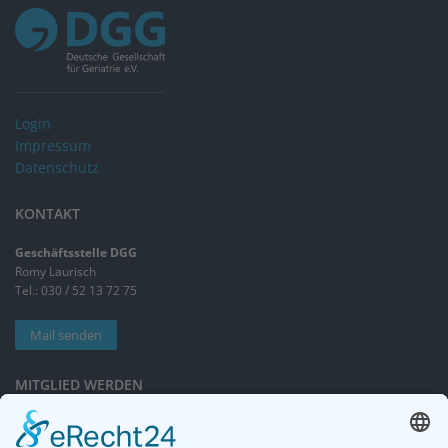
Login
Impressum
Datenschutz
KONTAKT
Geschäftsstelle DGG
Romy Laurisch
Tel.: 030 / 52 13 72 75
Mail senden
MITGLIED WERDEN
Sieben gute Gründe
für Ihre Mitgliedschaft