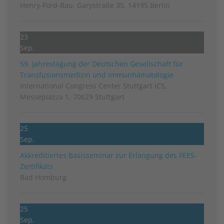
Henry-Ford-Bau, Garystraße 35, 14195 Berlin
23
Sep.
59. Jahrestagung der Deutschen Gesellschaft für
Transfusionsmedizin und Immunhämatologie
International Congress Center Stuttgart ICS,
Messepiazza 1, 70629 Stuttgart
25
Sep.
Akkreditiertes Basisseminar zur Erlangung des FEES-
Zertifikats
Bad Homburg
25
Sep.