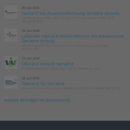
30. Juli 2026
Facharzt mit Zusatzbezeichnung Geriatrie (w/m/d)
Caritas Krankenhaus Bad Mergentheim gGmbH in 97980 Bad
Mergentheim
29. Juli 2026
Leitender Oberarzt Innere Medizin mit Schwerpunkt
Geriatrie (m/w/d)
Marienhaus Klinikum Hetzelstift in 67434 Neustadt an der
Weinstraße
23. Juli 2026
Oberarzt (m/w/d) Geriatrie
Kreiskrankenhaus Weilburg in 35781 Weilburg/Lahn
23. Juli 2026
Oberarzt für Geriatrie
Klinik Ernst von Bergmann Bad Belzig gGmbH in 14806 Bad Belzig
weitere Anzeigen im Stellenmarkt