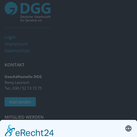
Login
Impressum
Datenschutz
KONTAKT
Geschäftsstelle DGG
Romy Laurisch
Tel.: 030 / 52 13 72 75
Mail senden
MITGLIED WERDEN
Sieben gute Gründe
für Ihre Mitgliedschaft