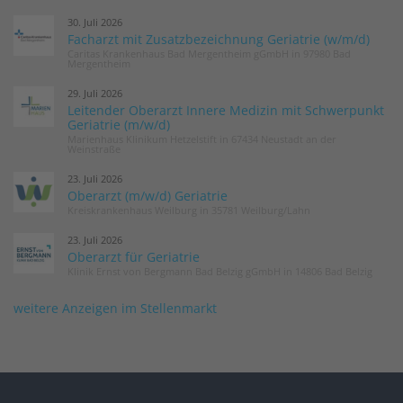
30. Juli 2026
Facharzt mit Zusatzbezeichnung Geriatrie (w/m/d)
Caritas Krankenhaus Bad Mergentheim gGmbH in 97980 Bad
Mergentheim
29. Juli 2026
Leitender Oberarzt Innere Medizin mit Schwerpunkt
Geriatrie (m/w/d)
Marienhaus Klinikum Hetzelstift in 67434 Neustadt an der
Weinstraße
23. Juli 2026
Oberarzt (m/w/d) Geriatrie
Kreiskrankenhaus Weilburg in 35781 Weilburg/Lahn
23. Juli 2026
Oberarzt für Geriatrie
Klinik Ernst von Bergmann Bad Belzig gGmbH in 14806 Bad Belzig
weitere Anzeigen im Stellenmarkt