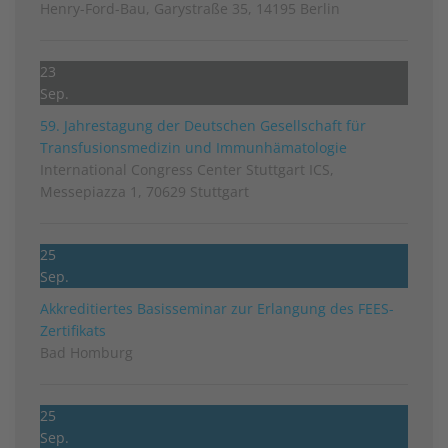
Henry-Ford-Bau, Garystraße 35, 14195 Berlin
23
Sep.
59. Jahrestagung der Deutschen Gesellschaft für
Transfusionsmedizin und Immunhämatologie
International Congress Center Stuttgart ICS,
Messepiazza 1, 70629 Stuttgart
25
Sep.
Akkreditiertes Basisseminar zur Erlangung des FEES-
Zertifikats
Bad Homburg
25
Sep.