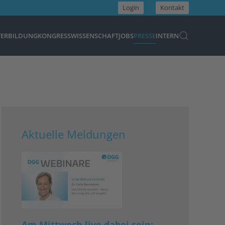
Login
Kontakt
TERBILDUNG
KONGRESS
WISSENSCHAFT
JOBS
PRESSE
INTERN
Aktuelle Meldungen
Am Mittwoch live dabei sein: