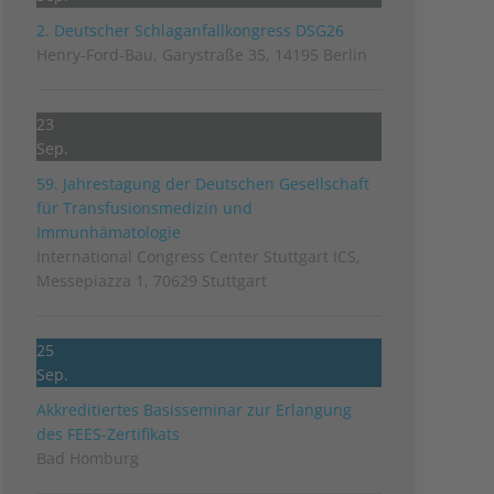
2. Deutscher Schlag­anfall­kongress DSG26
Henry-Ford-Bau, Garystraße 35, 14195 Berlin
23
Sep.
59. Jahrestagung der Deutschen Gesellschaft
für Transfusionsmedizin und
Immunhämatologie
International Congress Center Stuttgart ICS,
Messepiazza 1, 70629 Stuttgart
25
Sep.
Akkreditiertes Basisseminar zur Erlangung
des FEES-Zertifikats
Bad Homburg