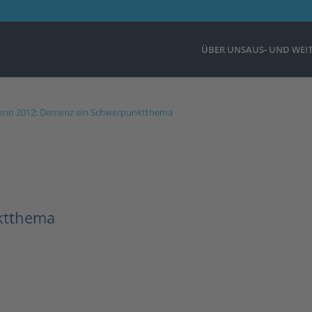
ÜBER UNS
AUS- UND WEI
onn 2012: Demenz ein Schwerpunktthema
ktthema