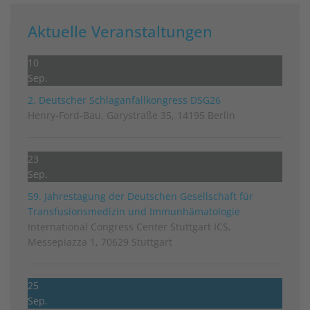
Aktuelle Veranstaltungen
10
Sep.
2. Deutscher Schlag­anfall­kongress DSG26
Henry-Ford-Bau, Garystraße 35, 14195 Berlin
23
Sep.
59. Jahrestagung der Deutschen Gesellschaft für
Transfusionsmedizin und Immunhämatologie
International Congress Center Stuttgart ICS,
Messepiazza 1, 70629 Stuttgart
25
Sep.