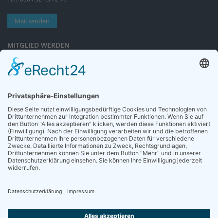
Mail senden
MITGLIED WERDEN
Sieben gute Gründe
für Ihre Mitgliedschaft
in der DGG entdecken.
Antrag stellen
NEWSLETTER
Neuigkeiten rund um die Geriatrie und die DGG – regelmäßig in Ihrem
Postfach.
News abonnieren
ZGG