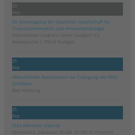
23
Sep.
59. Jahrestagung der Deutschen Gesellschaft für
Transfusionsmedizin und Immunhämatologie
International Congress Center Stuttgart ICS,
Messepiazza 1, 70629 Stuttgart
25
Sep.
Akkreditiertes Basisseminar zur Erlangung des FEES-
Zertifikats
Bad Homburg
25
Sep.
FEES-Refresher (Hybrid)
Dystravoice, Zwickauer Straße 29, 09116 Chemnitz