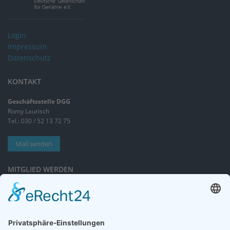
Login
Impressum
Datenschutz
KONTAKT
Geschäftsstelle DGG
Romy Laurisch
Tel.: 030 / 52 13 72 75
Mail senden
MITGLIED WERDEN
Sieben gute Gründe
für Ihre Mitgliedschaft
in der DGG entdecken.