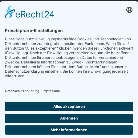
Sieben gute Gründe
für Ihre Mitgliedschaft
in der DGG entdecken.
Antrag stellen
NEWSLETTER
Neuigkeiten rund um die Geriatrie und die DGG – regelmäßig in Ihrem
Postfach.
News abonnieren
ZGG
Die Zeitschrift für Gerontologie und Geriatrie informiert über Neues aus
unserem Fach.
Online lesen