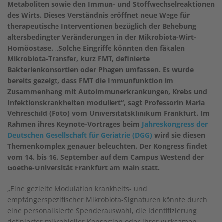
Metaboliten sowie den Immun- und Stoffwechselreaktionen
des Wirts. Dieses Verständnis eröffnet neue Wege für
therapeutische Interventionen bezüglich der Behebung
altersbedingter Veränderungen in der Mikrobiota-Wirt-
Homöostase. „Solche Eingriffe könnten den fäkalen
Mikrobiota-Transfer, kurz FMT, definierte
Bakterienkonsortien oder Phagen umfassen. Es wurde
bereits gezeigt, dass FMT die Immunfunktion im
Zusammenhang mit Autoimmunerkrankungen, Krebs und
Infektionskrankheiten moduliert“, sagt Professorin Maria
Vehreschild (Foto) vom Universitätsklinikum Frankfurt. Im
Rahmen ihres Keynote-Vortrages beim
Jahreskongress der
Deutschen Gesellschaft für Geriatrie (DGG)
wird sie diesen
Themenkomplex genauer beleuchten. Der Kongress findet
vom 14. bis 16. September auf dem Campus Westend der
Goethe-Universität Frankfurt am Main statt.
„Eine gezielte Modulation krankheits- und
empfängerspezifischer Mikrobiota-Signaturen könnte durch
eine personalisierte Spenderauswahl, die Identifizierung
definierter mikrobieller Konsortien oder ihrer wirksamen