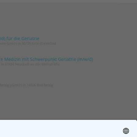
) für die Geriatrie
innen GmbH in 50725 Köln-Ehrenfeld
re Medizin mit Schwerpunkt Geriatrie (m/w/d)
t in 67434 Neustadt an der Weinstraße
Belzig gGmbH in 14806 Bad Belzig