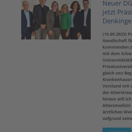
Neuer DG
jetzt Prä
Denkinge
(15.09.2023) P
Gesellschaft f
kommenden zwei
mit dem Schwe
Universitätskl
Privatuniversi
gleich von Beg
Krankenhausre
Vorstand mit 
der Alterstrau
hinaus will ic
Altersmedizin 
ärztlichen We
aufgrund seine