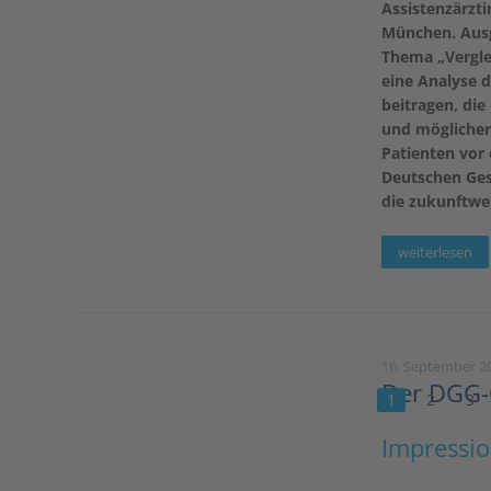
Assistenzärzt
München. Ausge
Thema „Vergle
eine Analyse 
beitragen, di
und möglicher
Patienten vor
Deutschen Gese
die zukunftwe
weiterlesen
16. September 2
Der DGG-G
1
2
3
Impressi