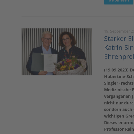
weiterlesen
19. September 2
Starker Ei
Katrin Si
Ehrenprei
(19.09.2023) D
Hubertine-Schi
Singler (recht
Medizinische P
vergangenen J
nicht nur durc
sondern auch d
wichtigen Gre
Dieses enorme
Professor Rain