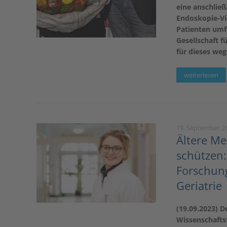
eine anschließ
Endoskopie-Vi
Patienten umf
Gesellschaft f
für dieses we
weiterlesen
19. September 2
Ältere M
schützen:
Forschung
Geriatrie
(19.09.2023) D
Wissenschaftsf