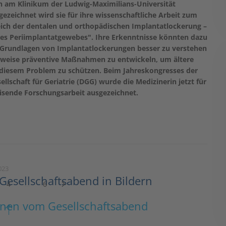
in am Klinikum der Ludwig-Maximilians-Universität
zeichnet wird sie für ihre wissenschaftliche Arbeit zum
ich der dentalen und orthopädischen Implantatlockerung –
des Periimplantatgewebes". Ihre Erkenntnisse könnten dazu
e Grundlagen von Implantatlockerungen besser zu verstehen
weise präventive Maßnahmen zu entwickeln, um ältere
 diesem Problem zu schützen. Beim Jahreskongresses der
llschaft für Geriatrie (DGG) wurde die Medizinerin jetzt für
isende Forschungsarbeit ausgezeichnet.
023
esellschaftsabend in Bildern
4
…
6
onen vom Gesellschaftsabend