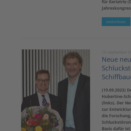
für Geriatrie 
Jahreskongres
weiterlesen
19. September 2
Neue neur
Schluckst
Schiffbau
(19.09.2023) D
Hubertine-Schi
(links). Der N
zur Entwicklun
die Forschung,
Schluckstörun
Basis dafür is