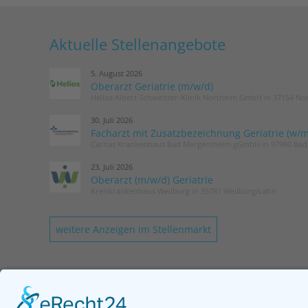
weiterlesen
Aktuelle Stellenangebote
5. August 2026
Oberarzt Geriatrie (m/w/d)
Helios Albert-Schweitzer-Klinik Northeim GmbH in 37154 No
30. Juli 2026
Facharzt mit Zusatzbezeichnung Geriatrie (w/m
Caritas Krankenhaus Bad Mergentheim gGmbH in 97980 Ba
23. Juli 2026
Oberarzt (m/w/d) Geriatrie
Kreiskrankenhaus Weilburg in 35781 Weilburg/Lahn
weitere Anzeigen im Stellenmarkt