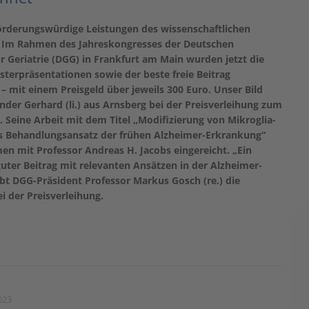
Förderungswürdige Leistungen des wissenschaftlichen
Im Rahmen des Jahreskongresses der Deutschen
ür Geriatrie (DGG) in Frankfurt am Main wurden jetzt die
sterpräsentationen sowie der beste freie Beitrag
– mit einem Preisgeld über jeweils 300 Euro. Unser Bild
ander Gerhard (li.) aus Arnsberg bei der Preisverleihung zum
. Seine Arbeit mit dem Titel „Modifizierung von Mikroglia-
ls Behandlungsansatz der frühen Alzheimer-Erkrankung“
n mit Professor Andreas H. Jacobs eingereicht. „Ein
guter Beitrag mit relevanten Ansätzen in der Alzheimer-
bt DGG-Präsident Professor Markus Gosch (re.) die
ei der Preisverleihung.
023