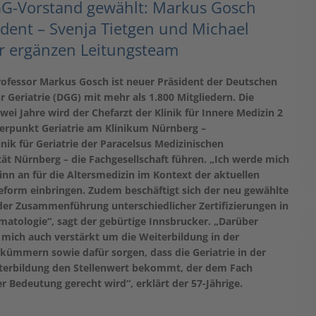
G-Vorstand gewählt: Markus Gosch
sident – Svenja Tietgen und Michael
r ergänzen Leitungsteam
rofessor Markus Gosch ist neuer Präsident der Deutschen
ür Geriatrie (DGG) mit mehr als 1.800 Mitgliedern. Die
 Jahre wird der Chefarzt der Klinik für Innere Medizin 2
rpunkt Geriatrie am Klinikum Nürnberg –
inik für Geriatrie der Paracelsus Medizinischen
tät Nürnberg – die Fachgesellschaft führen. „Ich werde mich
inn an für die Altersmedizin im Kontext der aktuellen
form einbringen. Zudem beschäftigt sich der neu gewählte
der Zusammenführung unterschiedlicher Zertifizierungen in
matologie“, sagt der gebürtige Innsbrucker. „Darüber
h mich auch verstärkt um die Weiterbildung in der
kümmern sowie dafür sorgen, dass die Geriatrie in der
iterbildung den Stellenwert bekommt, der dem Fach
r Bedeutung gerecht wird“, erklärt der 57-Jährige.