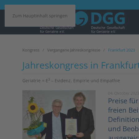
Zum Hauptinhalt springen
Kongress
Vergangene Jahreskongresse
Frankfurt 2023
Jahreskongress in Frankfu
3
Geriatrie = E
– Evidenz, Empirie und Empathie
04. Oktober 202
Preise fü
freien Be
Definitio
und Beob
ausgezei