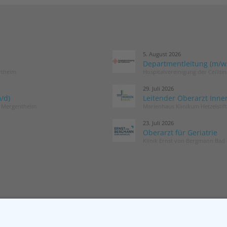
5. August 2026
Departmentleitung (m/w/d
rtheim
Hospitalvereinigung der Cellit
29. Juli 2026
/d)
Leitender Oberarzt Inne
d Mergentheim
Marienhaus Klinikum Hetzelstif
23. Juli 2026
Oberarzt für Geriatrie
Klinik Ernst von Bergmann Bad 