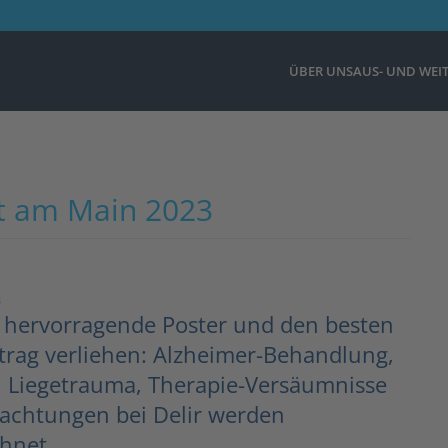
ÜBER UNS
AUS- UND WEI
rt am Main 2023
3
r hervorragende Poster und den besten
itrag verliehen: Alzheimer-Behandlung,
n Liegetrauma, Therapie-Versäumnisse
achtungen bei Delir werden
chnet