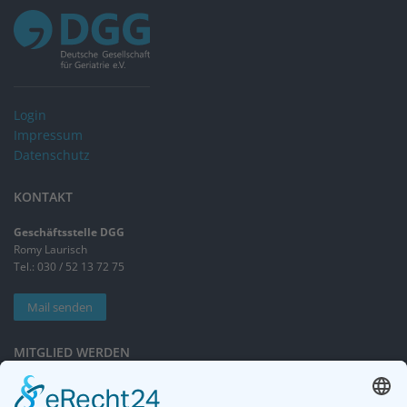
Login
Impressum
Datenschutz
KONTAKT
Geschäftsstelle DGG
Romy Laurisch
Tel.: 030 / 52 13 72 75
Mail senden
MITGLIED WERDEN
Sieben gute Gründe
für Ihre Mitgliedschaft