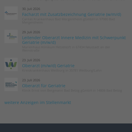
30. Juli 2026
Facharzt mit Zusatzbezeichnung Geriatrie (w/m/d)
Caritas Krankenhaus Bad Mergentheim gGmbH in 97980 Bad
Mergentheim
29. Juli 2026
Leitender Oberarzt Innere Medizin mit Schwerpunkt
Geriatrie (m/w/d)
Marienhaus Klinikum Hetzelstift in 67434 Neustadt an der
Weinstraße
23. Juli 2026
Oberarzt (m/w/d) Geriatrie
Kreiskrankenhaus Weilburg in 35781 Weilburg/Lahn
23. Juli 2026
Oberarzt für Geriatrie
Klinik Ernst von Bergmann Bad Belzig gGmbH in 14806 Bad Belzig
weitere Anzeigen im Stellenmarkt