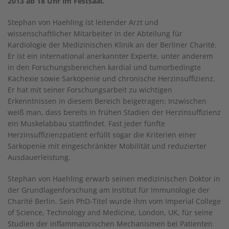
2013 ab 18 Uhr im Festsaal.
Stephan von Haehling ist leitender Arzt und
wissenschaftlicher Mitarbeiter in der Abteilung für
Kardiologie der Medizinischen Klinik an der Berliner Charité.
Er ist ein international anerkannter Experte, unter anderem
in den Forschungsbereichen kardial und tumorbedingte
Kachexie sowie Sarkopenie und chronische Herzinsuffizienz.
Er hat mit seiner Forschungsarbeit zu wichtigen
Erkenntnissen in diesem Bereich beigetragen: Inzwischen
weiß man, dass bereits in frühen Stadien der Herzinsuffizienz
ein Muskelabbau stattfindet. Fast jeder fünfte
Herzinsuffizienzpatient erfüllt sogar die Kriterien einer
Sarkopenie mit eingeschränkter Mobilität und reduzierter
Ausdauerleistung.
Stephan von Haehling erwarb seinen medizinischen Doktor in
der Grundlagenforschung am Institut für Immunologie der
Charité Berlin. Sein PhD-Titel wurde ihm vom Imperial College
of Science, Technology and Medicine, London, UK, für seine
Studien der inflammatorischen Mechanismen bei Patienten