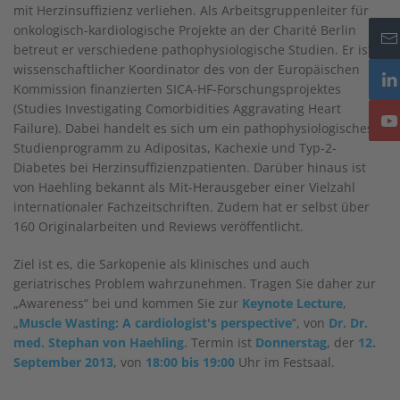
mit Herzinsuffizienz verliehen. Als Arbeitsgruppenleiter für
onkologisch-kardiologische Projekte an der Charité Berlin
betreut er verschiedene pathophysiologische Studien. Er ist
wissenschaftlicher Koordinator des von der Europäischen
Kommission finanzierten SICA-HF-Forschungsprojektes
(Studies Investigating Comorbidities Aggravating Heart
Failure). Dabei handelt es sich um ein pathophysiologisches
Studienprogramm zu Adipositas, Kachexie und Typ-2-
Diabetes bei Herzinsuffizienzpatienten. Darüber hinaus ist
von Haehling bekannt als Mit-Herausgeber einer Vielzahl
internationaler Fachzeitschriften. Zudem hat er selbst über
160 Originalarbeiten und Reviews veröffentlicht.
Ziel ist es, die Sarkopenie als klinisches und auch
geriatrisches Problem wahrzunehmen. Tragen Sie daher zur
„Awareness“ bei und kommen Sie zur
Keynote Lecture
,
„
Muscle Wasting: A cardiologist's perspective
“, von
Dr. Dr.
med. Stephan von Haehling
. Termin ist
Donnerstag
, der
12.
September 2013
, von
18:00 bis 19:00
Uhr im Festsaal.