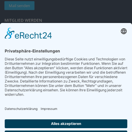
Mail senden
MITGLIED WERDEN
Sieben gute Gründe
für Ihre Mitgliedschaft
in der DGG entdecken.
Antrag stellen
NEWSLETTER
Neuigkeiten rund um die Geriatrie und die DGG – regelmäßig in Ihrem
Postfach.
News abonnieren
ZGG
Die Zeitschrift für Gerontologie und Geriatrie informiert über Neues aus