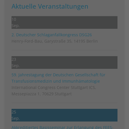
Aktuelle Veranstaltungen
10
Sep.
2. Deutscher Schlag­anfall­kongress DSG26
Henry-Ford-Bau, Garystraße 35, 14195 Berlin
23
Sep.
59. Jahrestagung der Deutschen Gesellschaft für
Transfusionsmedizin und Immunhämatologie
International Congress Center Stuttgart ICS,
Messepiazza 1, 70629 Stuttgart
25
Sep.
Akkreditiertes Basisseminar zur Erlangung des FEES-