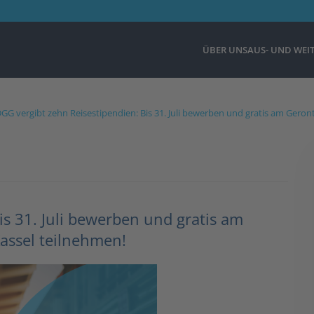
ÜBER UNS
AUS- UND WEI
GG vergibt zehn Reisestipendien: Bis 31. Juli bewerben und gratis am Geront
is 31. Juli bewerben und gratis am
Kassel teilnehmen!