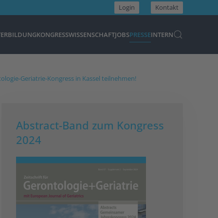
Login
Kontakt
TERBILDUNG
KONGRESS
WISSENSCHAFT
JOBS
PRESSE
INTERN
ologie-Geriatrie-Kongress in Kassel teilnehmen!
Abstract-Band zum Kongress
2024