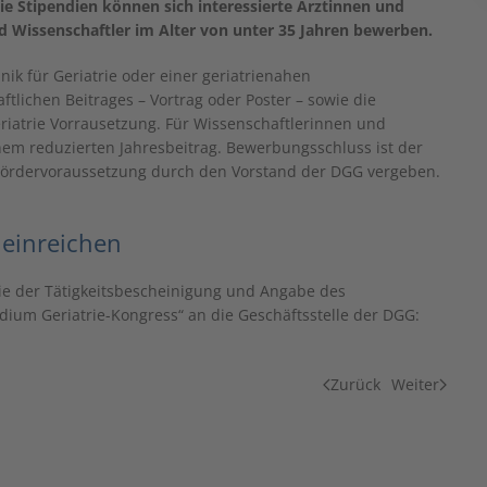
ie Stipendien können sich interessierte Ärztinnen und
d Wissenschaftler im Alter von unter 35 Jahren bewerben.
nik für Geriatrie oder einer geriatrienahen
tlichen Beitrages – Vortrag oder Poster – sowie die
eriatrie Vorrausetzung. Für Wissenschaftlerinnen und
inem reduzierten Jahresbeitrag. Bewerbungsschluss ist der
r Fördervoraussetzung durch den Vorstand der DGG vergeben.
 einreichen
ie der Tätigkeitsbescheinigung und Angabe des
dium Geriatrie-Kongress“ an die Geschäftsstelle der DGG:
Zurück
Weiter