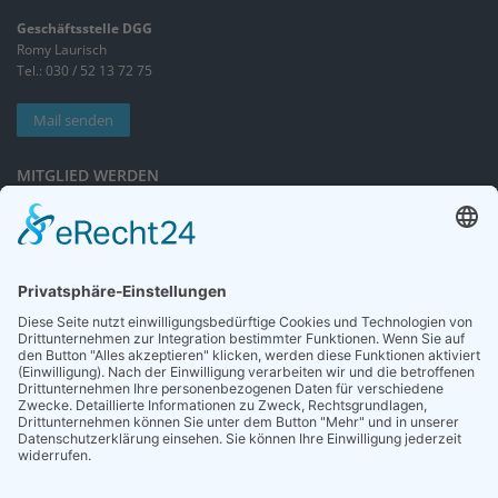
Geschäftsstelle DGG
Romy Laurisch
Tel.: 030 / 52 13 72 75
Mail senden
MITGLIED WERDEN
Sieben gute Gründe
für Ihre Mitgliedschaft
in der DGG entdecken.
Antrag stellen
NEWSLETTER
Neuigkeiten rund um die Geriatrie und die DGG – regelmäßig in Ihrem
Postfach.
News abonnieren