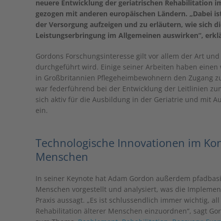
neuere Entwicklung der geriatrischen Rehabilitation im
gezogen mit anderen europäischen Ländern. „Dabei ist 
der Versorgung aufzeigen und zu erläutern, wie sich d
Leistungserbringung im Allgemeinen auswirken“, erklär
Gordons Forschungsinteresse gilt vor allem der Art un
durchgeführt wird. Einige seiner Arbeiten haben einen w
in Großbritannien Pflegeheimbewohnern den Zugang zur
war federführend bei der Entwicklung der Leitlinien 
sich aktiv für die Ausbildung in der Geriatrie und mit A
ein.
Technologische Innovationen im Kont
Menschen
In seiner Keynote hat Adam Gordon außerdem pfadbasier
Menschen vorgestellt und analysiert, was die Impleme
Praxis aussagt. „Es ist schlussendlich immer wichtig, al
Rehabilitation älterer Menschen einzuordnen“, sagt Gord