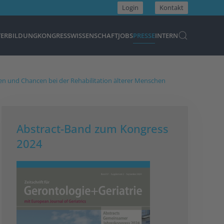
Login
Kontakt
TERBILDUNG
KONGRESS
WISSENSCHAFT
JOBS
PRESSE
INTERN
 und Chancen bei der Rehabilitation älterer Menschen
Abstract-Band zum Kongress
2024