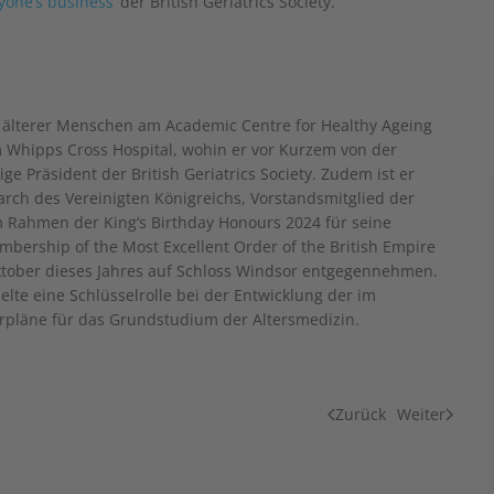
yone’s business
‘ der British Geriatrics Society.
e älterer Menschen am Academic Centre for Healthy Ageing
 Whipps Cross Hospital, wohin er vor Kurzem von der
ige Präsident der British Geriatrics Society. Zudem ist er
earch des Vereinigten Königreichs, Vorstandsmitglied der
 Rahmen der King‘s Birthday Honours 2024 für seine
bership of the Most Excellent Order of the British Empire
ktober dieses Jahres auf Schloss Windsor entgegennehmen.
lte eine Schlüsselrolle bei der Entwicklung der im
rpläne für das Grundstudium der Altersmedizin.
Zurück
Weiter