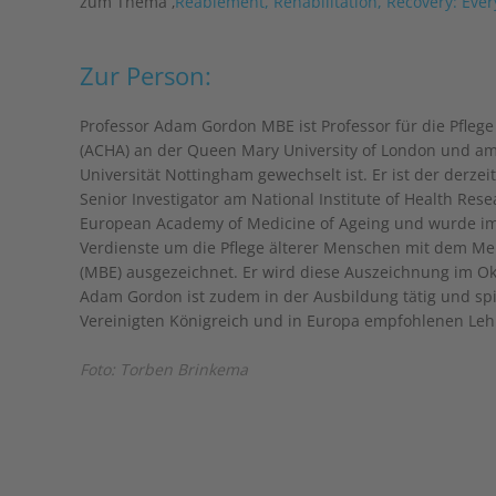
zum Thema ‚
Reablement, Rehabilitation, Recovery: Ever
Zur Person:
Professor Adam Gordon MBE ist Professor für die Pfleg
(ACHA) an der Queen Mary University of London und am
Universität Nottingham gewechselt ist. Er ist der derzeit
Senior Investigator am National Institute of Health Res
European Academy of Medicine of Ageing und wurde im
Verdienste um die Pflege älterer Menschen mit dem Mem
(MBE) ausgezeichnet. Er wird diese Auszeichnung im O
Adam Gordon ist zudem in der Ausbildung tätig und spie
Vereinigten Königreich und in Europa empfohlenen Leh
Foto: Torben Brinkema