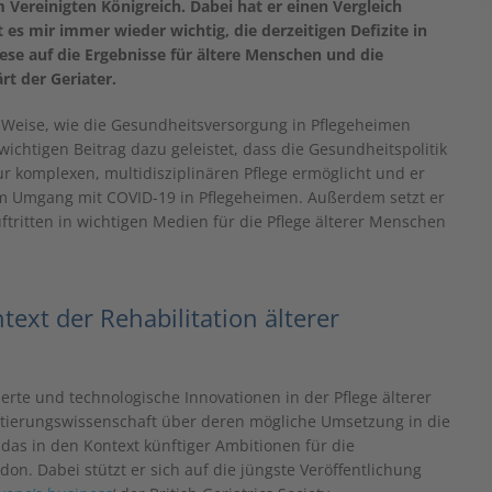
 Vereinigten Königreich. Dabei hat er einen Vergleich
es mir immer wieder wichtig, die derzeitigen Defizite in
iese auf die Ergebnisse für ältere Menschen und die
t der Geriater.
d Weise, wie die Gesundheitsversorgung in Pflegeheimen
ichtigen Beitrag dazu geleistet, dass die Gesundheitspolitik
 komplexen, multidisziplinären Pflege ermöglicht und er
zum Umgang mit COVID-19 in Pflegeheimen. Außerdem setzt er
uftritten in wichtigen Medien für die Pflege älterer Menschen
ext der Rehabilitation älterer
te und technologische Innovationen in der Pflege älterer
ntierungswissenschaft über deren mögliche Umsetzung in die
l das in den Kontext künftiger Ambitionen für die
on. Dabei stützt er sich auf die jüngste Veröffentlichung