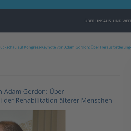
ÜBER UNS
AUS- UND WEI
ückschau auf Kongress-Keynote von Adam Gordon: Über Herausforderungen
on Adam Gordon: Über
der Rehabilitation älterer Menschen