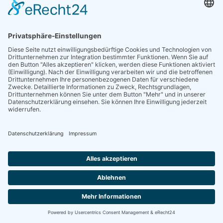
Aktuelle Meldungen
Am Mittwoch live dabei sein: DGG-Webinar
zu Lungenerkrankungen bei Älteren
Jetzt schon vormerken: am Mittwoch startet um 13:15 Uhr
das DGG-Webinar im August. Dr. Carla Stenmanns
referiert zum Thema Vom Winde verweht – W…