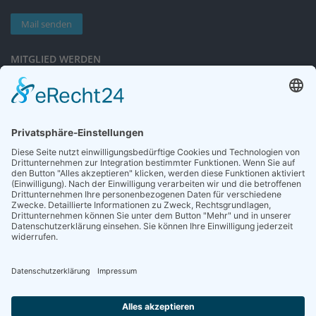
Mail senden
MITGLIED WERDEN
Sieben gute Gründe
für Ihre Mitgliedschaft
in der DGG entdecken.
Antrag stellen
NEWSLETTER
Neuigkeiten rund um die Geriatrie und die DGG – regelmäßig in Ihrem
Postfach.
News abonnieren
ZGG
Die Zeitschrift für Gerontologie und Geriatrie informiert über Neues aus