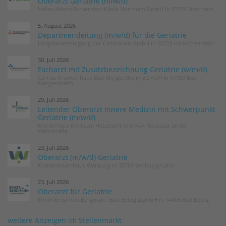
Oberarzt Geriatrie (m/w/d)
Helios Albert-Schweitzer-Klinik Northeim GmbH in 37154 Northeim
5. August 2026
Departmentleitung (m/w/d) für die Geriatrie
Hospitalvereinigung der Cellitinnen GmbH in 50725 Köln-Ehrenfeld
30. Juli 2026
Facharzt mit Zusatzbezeichnung Geriatrie (w/m/d)
Caritas Krankenhaus Bad Mergentheim gGmbH in 97980 Bad
Mergentheim
29. Juli 2026
Leitender Oberarzt Innere Medizin mit Schwerpunkt
Geriatrie (m/w/d)
Marienhaus Klinikum Hetzelstift in 67434 Neustadt an der
Weinstraße
23. Juli 2026
Oberarzt (m/w/d) Geriatrie
Kreiskrankenhaus Weilburg in 35781 Weilburg/Lahn
23. Juli 2026
Oberarzt für Geriatrie
Klinik Ernst von Bergmann Bad Belzig gGmbH in 14806 Bad Belzig
weitere Anzeigen im Stellenmarkt