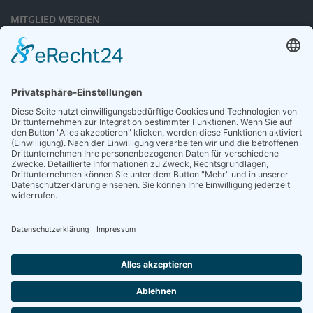
MITGLIED WERDEN
Sieben gute Gründe
für Ihre Mitgliedschaft
in der DGG entdecken.
Antrag stellen
NEWSLETTER
Neuigkeiten rund um die Geriatrie und die DGG – regelmäßig in Ihrem
Postfach.
News abonnieren
ZGG
Die Zeitschrift für Gerontologie und Geriatrie informiert über Neues aus
unserem Fach.