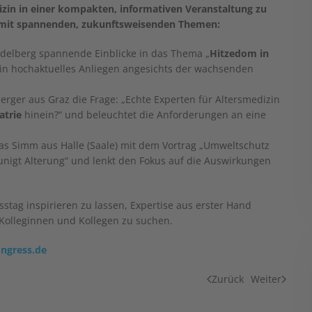
in in einer kompakten, informativen Veranstaltung zu
m mit spannenden, zukunftsweisenden Themen:
idelberg spannende Einblicke in das Thema „
Hitzedom in
 ein hochaktuelles Anliegen angesichts der wachsenden
berger aus Graz die Frage: „Echte Experten für Altersmedizin
atrie
hinein?“ und beleuchtet die Anforderungen an eine
s Simm aus Halle (Saale) mit dem Vortrag „Umweltschutz
nigt Alterung“ und lenkt den Fokus auf die Auswirkungen
stag inspirieren zu lassen, Expertise aus erster Hand
Kolleginnen und Kollegen zu suchen.
ngress.de
Zurück
Weiter