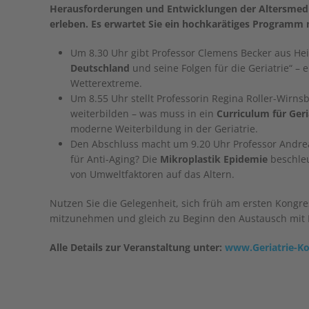
Herausforderungen und Entwicklungen der Altersmediz
erleben. Es erwartet Sie ein hochkarätiges Program
Um 8.30 Uhr gibt Professor Clemens Becker aus He
Deutschland
und seine Folgen für die Geriatrie“ –
Wetterextreme.
Um 8.55 Uhr stellt Professorin Regina Roller-Wirns
weiterbilden – was muss in ein
Curriculum für Geri
moderne Weiterbildung in der Geriatrie.
Den Abschluss macht um 9.20 Uhr Professor Andrea
für Anti-Aging? Die
Mikroplastik Epidemie
beschleu
von Umweltfaktoren auf das Altern.
Nutzen Sie die Gelegenheit, sich früh am ersten Kongres
mitzunehmen und gleich zu Beginn den Austausch mit 
Alle Details zur Veranstaltung unter:
www.Geriatrie-Ko