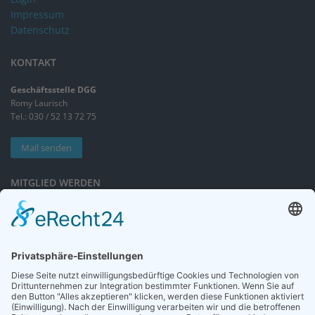
Impressum
Datenschutz
KONTAKT
Geschäftsstelle DGG
Romy Laurisch
Tel.: 030 / 52 13 72 75
Mail senden
MITGLIED WERDEN
Sieben gute Gründe
für Ihre Mitgliedschaft
in der DGG entdecken.
Antrag stellen
NEWSLETTER