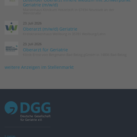
Geriatrie (m/w/d)
Marienhaus Klinikum Hetzelstift in 67434 Neustadt an der
Weinstraße
23. Juli 2026
Oberarzt (m/w/d) Geriatrie
Kreiskrankenhaus Weilburg in 35781 Weilburg/Lahn
23. Juli 2026
Oberarzt für Geriatrie
Klinik Ernst von Bergmann Bad Belzig gGmbH in 14806 Bad Belzig
weitere Anzeigen im Stellenmarkt
Login