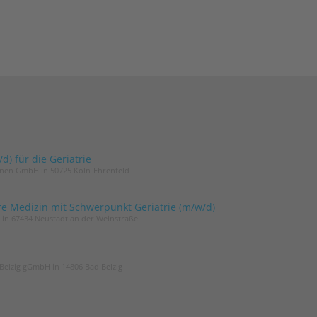
) für die Geriatrie
innen GmbH in 50725 Köln-Ehrenfeld
re Medizin mit Schwerpunkt Geriatrie (m/w/d)
t in 67434 Neustadt an der Weinstraße
Belzig gGmbH in 14806 Bad Belzig