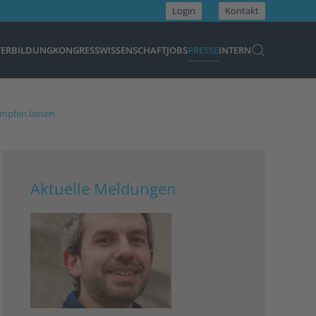
Login
Kontakt
TERBILDUNG
KONGRESS
WISSENSCHAFT
JOBS
PRESSE
INTERN
 impfen lassen
Aktuelle Meldungen