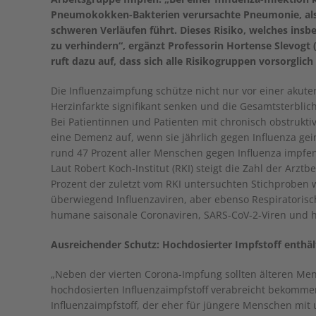
Pneumokokken-Bakterien verursachte Pneumonie, als
schweren Verläufen führt. Dieses Risiko, welches insbe
zu verhindern“, ergänzt Professorin Hortense Slevogt
ruft dazu auf, dass sich alle Risikogruppen vorsorglich
Die Influenzaimpfung schütze nicht nur vor einer akut
Herzinfarkte signifikant senken und die Gesamtsterblic
Bei Patientinnen und Patienten mit chronisch obstrukti
eine Demenz auf, wenn sie jährlich gegen Influenza gei
rund 47 Prozent aller Menschen gegen Influenza impfen
Laut Robert Koch-Institut (RKI) steigt die Zahl der Ar
Prozent der zuletzt vom RKI untersuchten Stichproben wu
überwiegend Influenzaviren, aber ebenso Respiratorische
humane saisonale Coronaviren, SARS-CoV-2-Viren un
Ausreichender Schutz: Hochdosierter Impfstoff enthäl
„Neben der vierten Corona-Impfung sollten älteren M
hochdosierten Influenzaimpfstoff verabreicht bekommen –
Influenzaimpfstoff, der eher für jüngere Menschen mi