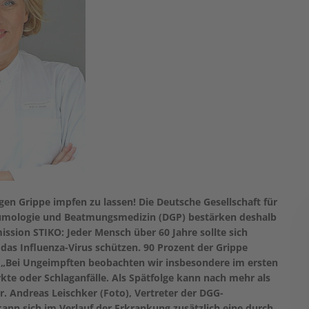
egen Grippe impfen zu lassen! Die Deutsche Gesellschaft für
neumologie und Beatmungsmedizin (DGP) bestärken deshalb
sion STIKO: Jeder Mensch über 60 Jahre sollte sich
das Influenza-Virus schützen.
90 Prozent der Grippe
„Bei Ungeimpften beobachten wir insbesondere im ersten
kte oder Schlaganfälle. Als Spätfolge kann nach mehr als
. Andreas Leischker (Foto), Vertreter der DGG-
kann sich im Verlauf der Erkrankung zusätzlich eine durch