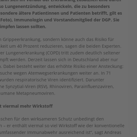
o Lungenentzündung, entwickeln, die zu besonders
sondere ältere Patientinnen und Patienten betrifft, gilt es
 (Foto), Immunologin und Vorstandsmitglied der DGP. Sie
 impfen lassen sollten.
en Grippeerkrankung, sondern könne auch das Risiko für
hkeit um 40 Prozent reduzieren, sagen die beiden Experten.
ver Lungenerkrankung (COPD) tritt zudem deutlich seltener
mpft werden. Derzeit lassen sich in Deutschland aber nur
. Dabei besteht weiter das erhöhte Risiko einer Ansteckung:
ztbesuche wegen Atemwegserkrankungen weiter an. In 71
rden respiratorische Viren identifiziert. Darunter
 Synzytial-Viren (RSV), Rhinoviren, Parainfluenzaviren,
d humane Metapneumoviren.
t viermal mehr Wirkstoff
enschen für den wirksameren Schutz unbedingt den
 er enthält viermal so viel Wirkstoff wie der konventionelle
t umfassender Immunabwehr ausreichend ist“, sagt Andreas