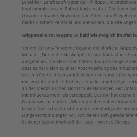
Leischker, Lehrbeauftragter der Philipps-Universität M
Impfkommission am Robert Koch-Institut. Die Kommissi
chronisch Kranke, Bewohner von Alten- und Pflegeheim
medizinischem Personal und Menschen, die alte Angehö
Grippewelle vorbeugen: So bald wie möglich impfen l
Vor der Corona-Pandemie begann die jährliche Grippewe
Monate. „Durch die Maskenpflicht und Kontaktbeschränk
ausgefallen. Die Menschen hatten dadurch längere Zeit 
dass es bei vielen zu einer Abschwächung des induzie
durch frühere Influenza-Infektionen hervorgerufen werde
diesem Jahr deutlich früher, schneller und heftiger verl
an der Medizinischen Hochschule Hannover. Seit Anfa
mit Influenza mehr als verdoppelt. Das RKI hat deshalb 
Oktoberwoche datiert. „Wir empfehlen daher dringend a
lassen. Dies schützt nicht nur vor der stark grassieren
Lungenentzündungen vor, von denen sich gerade älter
Es ist genügend Impfstoff da“, sagt Hortense Slevogt.