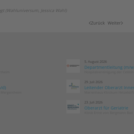
vogt (Wahluniversum, Jessica Wahl)
Zurück
Weiter
5. August 2026
Departmentleitung (m/w/d
rtheim
Hospitalvereinigung der Cellit
29. Juli 2026
/d)
Leitender Oberarzt Inne
d Mergentheim
Marienhaus Klinikum Hetzelstif
23. Juli 2026
Oberarzt für Geriatrie
Klinik Ernst von Bergmann Bad 