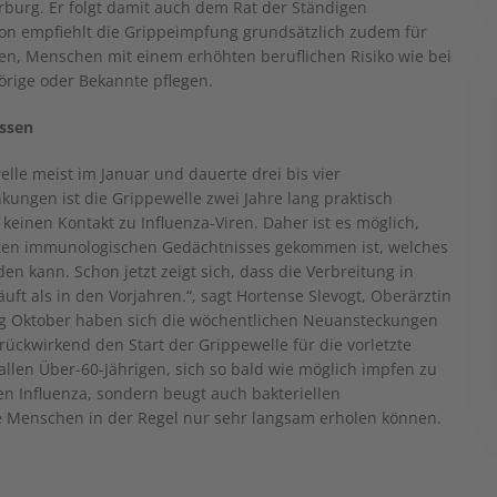
arburg. Er folgt damit auch dem Rat der Ständigen
on empfiehlt die Grippeimpfung grundsätzlich zudem für
en, Menschen mit einem erhöhten beruflichen Risiko wie bei
rige oder Bekannte pflegen.
assen
lle meist im Januar und dauerte drei bis vier
ungen ist die Grippewelle zwei Jahre lang praktisch
keinen Kontakt zu Influenza-Viren. Daher ist es möglich,
rten immunologischen Gedächtnisses gekommen ist, welches
n kann. Schon jetzt zeigt sich, dass die Verbreitung in
äuft als in den Vorjahren.“, sagt Hortense Slevogt, Oberärztin
ng Oktober haben sich die wöchentlichen Neuansteckungen
rückwirkend den Start der Grippewelle für die vorletzte
llen Über-60-Jährigen, sich so bald wie möglich impfen zu
den Influenza, sondern beugt auch bakteriellen
e Menschen in der Regel nur sehr langsam erholen können.