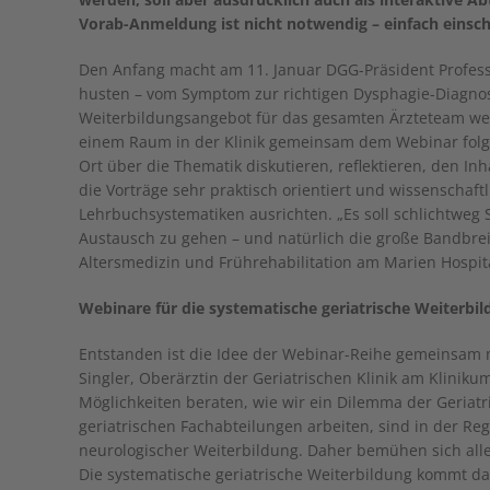
Vorab-Anmeldung ist nicht notwendig – einfach einsch
Den Anfang macht am 11. Januar DGG-Präsident Professo
husten – vom Symptom zur richtigen Dysphagie-Diagnos
Weiterbildungsangebot für das gesamten Ärzteteam werd
einem Raum in der Klinik gemeinsam dem Webinar folge
Ort über die Thematik diskutieren, reflektieren, den Inha
die Vorträge sehr praktisch orientiert und wissenschaftl
Lehrbuchsystematiken ausrichten. „Es soll schlichtwe
Austausch zu gehen – und natürlich die große Bandbreite
Altersmedizin und Frührehabilitation am Marien Hospita
Webinare für die systematische geriatrische Weiterbi
Entstanden ist die Idee der Webinar-Reihe gemeinsam m
Singler, Oberärztin der Geriatrischen Klinik am Klini
Möglichkeiten beraten, wie wir ein Dilemma der Geriatr
geriatrischen Fachabteilungen arbeiten, sind in der Reg
neurologischer Weiterbildung. Daher bemühen sich alle
Die systematische geriatrische Weiterbildung kommt dabe