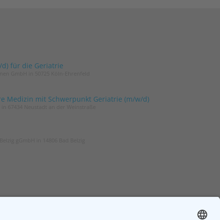
) für die Geriatrie
innen GmbH in 50725 Köln-Ehrenfeld
re Medizin mit Schwerpunkt Geriatrie (m/w/d)
t in 67434 Neustadt an der Weinstraße
Belzig gGmbH in 14806 Bad Belzig