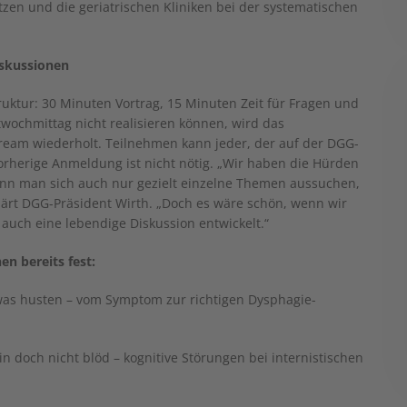
zen und die geriatrischen Kliniken bei der systematischen
iskussionen
ruktur: 30 Minuten Vortrag, 15 Minuten Zeit für Fragen und
twochmittag nicht realisieren können, wird das
ream wiederholt. Teilnehmen kann jeder, der auf der DGG-
vorherige Anmeldung ist nicht nötig. „Wir haben die Hürden
kann man sich auch nur gezielt einzelne Themen aussuchen,
ärt DGG-Präsident Wirth. „Doch es wäre schön, wenn wir
h auch eine lebendige Diskussion entwickelt.“
en bereits fest:
 was husten – vom Symptom zur richtigen Dysphagie-
 doch nicht blöd – kognitive Störungen bei internistischen