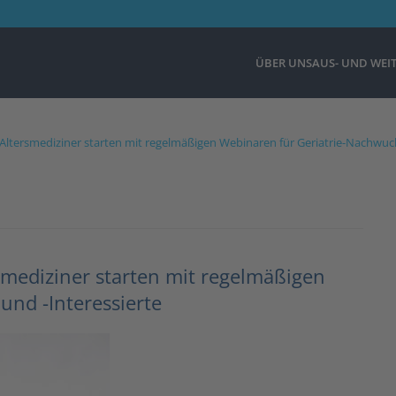
ÜBER UNS
AUS- UND WEI
: Altersmediziner starten mit regelmäßigen Webinaren für Geriatrie-Nachwuc
rsmediziner starten mit regelmäßigen
und -Interessierte