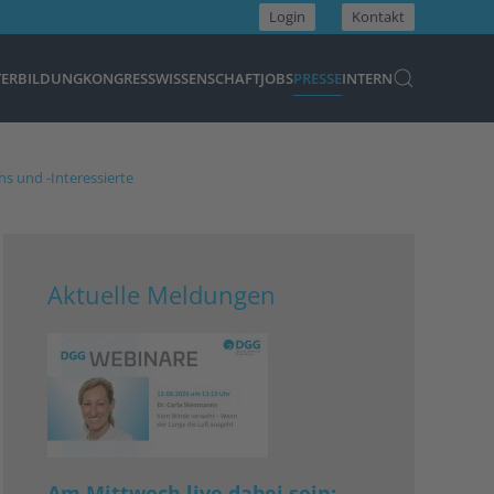
Login
Kontakt
TERBILDUNG
KONGRESS
WISSENSCHAFT
JOBS
PRESSE
INTERN
hs und -Interessierte
Aktuelle Meldungen
Am Mittwoch live dabei sein: