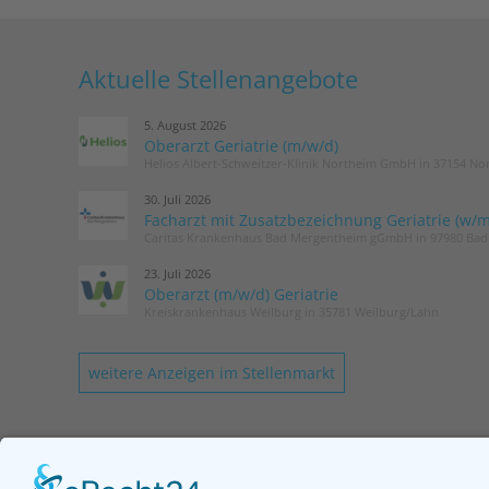
Aktuelle Stellenangebote
5. August 2026
Oberarzt Geriatrie (m/w/d)
Helios Albert-Schweitzer-Klinik Northeim GmbH in 37154 No
30. Juli 2026
Facharzt mit Zusatzbezeichnung Geriatrie (w/m
Caritas Krankenhaus Bad Mergentheim gGmbH in 97980 Ba
23. Juli 2026
Oberarzt (m/w/d) Geriatrie
Kreiskrankenhaus Weilburg in 35781 Weilburg/Lahn
weitere Anzeigen im Stellenmarkt