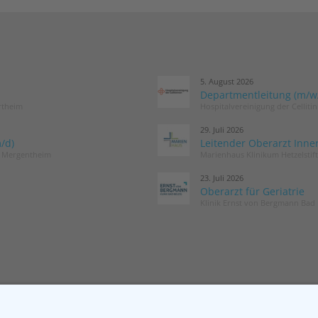
5. August 2026
Departmentleitung (m/w/d
rtheim
Hospitalvereinigung der Cellit
29. Juli 2026
/d)
Leitender Oberarzt Inne
d Mergentheim
Marienhaus Klinikum Hetzelstif
23. Juli 2026
Oberarzt für Geriatrie
Klinik Ernst von Bergmann Bad 