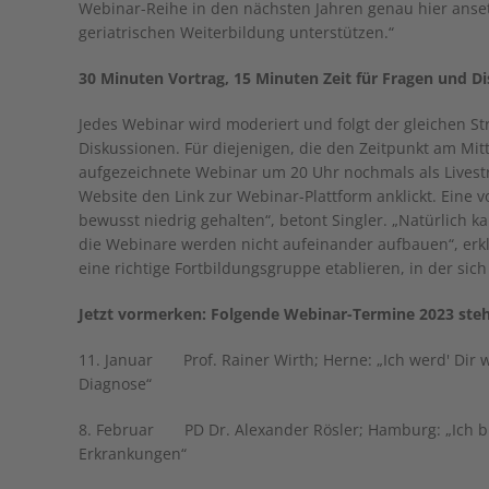
Webinar-Reihe in den nächsten Jahren genau hier anset
geriatrischen Weiterbildung unterstützen.“
30 Minuten Vortrag, 15 Minuten Zeit für Fragen und D
Jedes Webinar wird moderiert und folgt der gleichen St
Diskussionen. Für diejenigen, die den Zeitpunkt am Mit
aufgezeichnete Webinar um 20 Uhr nochmals als Livest
Website den Link zur Webinar-Plattform anklickt. Eine 
bewusst niedrig gehalten“, betont Singler. „Natürlich 
die Webinare werden nicht aufeinander aufbauen“, erkl
eine richtige Fortbildungsgruppe etablieren, in der sic
Jetzt vormerken: Folgende Webinar-Termine 2023 steh
11. Januar Prof. Rainer Wirth; Herne: „Ich werd' Dir
Diagnose“
8. Februar PD Dr. Alexander Rösler; Hamburg: „Ich bin
Erkrankungen“